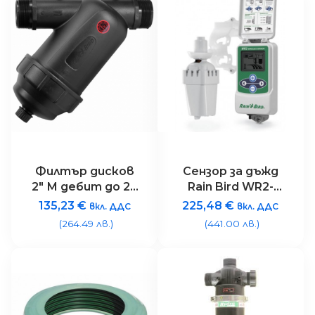
Филтър дисков
Сензор за дъжд
2″ М дебит до 25
Rain Bird WR2-
m3/h, налягане до
RFC-868:
135,23
€
225,48
€
вкл. ДДС
вкл. ДДС
8 bar, филтърна
Rain/Freeze
(264.49 лв.)
(441.00 лв.)
площ 525
Combo –
безжичен