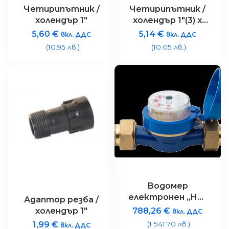
Четирипътник /
Четирипътник /
холендър 1″
холендър 1″(3) х
1″М
5,60
€
5,14
€
вкл. ДДС
вкл. ДДС
(10.95 лв.)
(10.05 лв.)
Водомер
електронен „HC-
Адаптор резба /
150-FLOW“ – 1 1/2″
788,26
€
холендър 1″
вкл. ДДС
(1 541.70 лв.)
1,99
€
вкл. ДДС