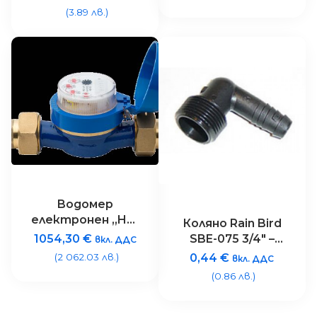
(3.89 лв.)
Водомер
електронен „HC-
Коляно Rain Bird
200-FLOW“ – 2″
1054,30
€
SBE-075 3/4″ –
вкл. ДДС
коничен
(2 062.03 лв.)
0,44
€
вкл. ДДС
накрайник
(0.86 лв.)