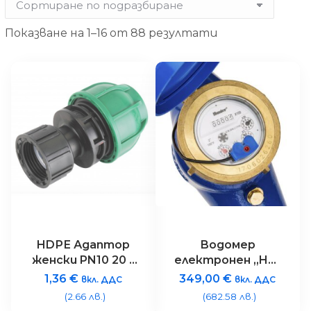
Показване на 1–16 от 88 резултати
HDРЕ Адаптор
Водомер
женски PN10 20 x
електронен „HC-
¾” – с холендър
075-FLOW“ – 3/4″
1,36
€
349,00
€
вкл. ДДС
вкл. ДДС
за тръба
(2.66 лв.)
(682.58 лв.)