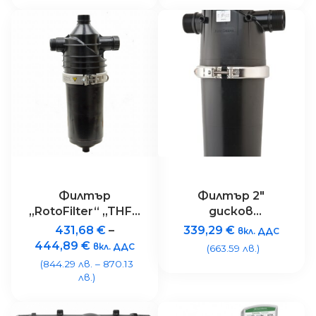
Филтър
Филтър 2″
„RotoFilter“ „THF“,
дисков
2″ 120 mesh,
„TYPHOON“
431,68
€
–
339,29
€
вкл. ДДС
дисков
444,89
€
вкл. ДДС
(663.59 лв.)
„Ротодиск“
(844.29 лв. – 870.13
лв.)