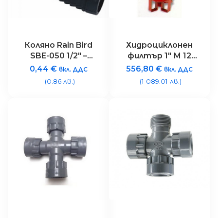
Коляно Rain Bird
Хидроциклонен
SBE-050 1/2″ –
филтър 1″ М 12
коничен
m3/h.
0,44
€
556,80
€
вкл. ДДС
вкл. ДДС
накрайник
(0.86 лв.)
(1 089.01 лв.)