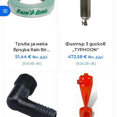
Тръба за мека
Филтър 3 дисков
връзка Rain Bird
„TYPHOON“
SPX-FLEX 30
51,44
€
472,58
€
вкл. ДДС
вкл. ДДС
метра
(100.61 лв.)
(924.29 лв.)