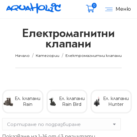
0
Меню
Електромагнитни
клапани
мална
мална
Вие сте тук:
Начало
Категории
Електромагнитни клапани
Ел. клапани
Ел. клапани
Ел. клапани
Rain
Rain Bird
Hunter
Показване на 1–16 от 43 резултати