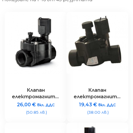
Клапан
Клапан
електромагнитен
електромагнитен
Rain Bird 100HV –
Rain RN 155 Plus
26,00
€
19,43
€
вкл. ДДС
вкл. ДДС
1″ 24V
24V AC с
(50.85 лв.)
(38.00 лв.)
регулатор