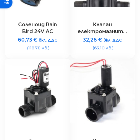
Соленоид Rain
Клапан
Bird 24V АC
електромагнитен
„PGV“- 1″M/ без
60,73
€
32,26
€
вкл. ДДС
вкл. ДДС
рег.на дебита
(118.78 лв.)
(63.10 лв.)
със соленоид на
24V/AC