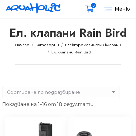
0
Меню
Ел. клапани Rain Bird
Вие сте тук:
Начало
Категории
Електромагнитни клапани
мална
мална
Ел. клапани Rain Bird
Показване на 1–16 от 18 резултати