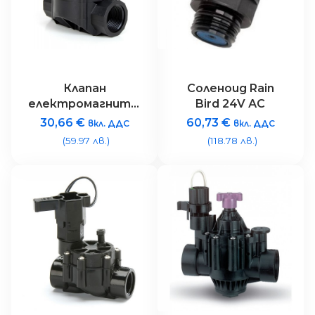
Клапан
Соленоид Rain
електромагнитен
Bird 24V АC
Rain Bird 100HVF –
30,66
€
60,73
€
вкл. ДДС
вкл. ДДС
1″ 24V с рег.
(59.97 лв.)
(118.78 лв.)
дебит