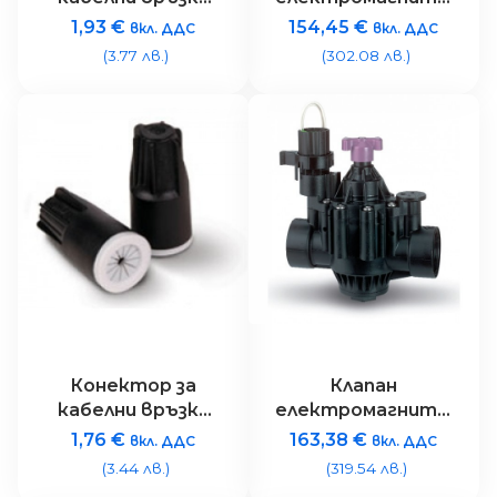
хидроизолиращ 3
Rain Bird 150PGA
1,93
€
154,45
€
вкл. ДДС
вкл. ДДС
x 1.5 mm2
9V DC – 1 1/2″ 9V
(3.77 лв.)
(302.08 лв.)
(max.600V)
Конектор за
Клапан
кабелни връзки
електромагнитен
хидроизолиращ
Rain Bird 200PGA –
1,76
€
163,38
€
вкл. ДДС
вкл. ДДС
2×2,5 mm2 или
2″ 24V
(3.44 лв.)
(319.54 лв.)
3×1,5mm2