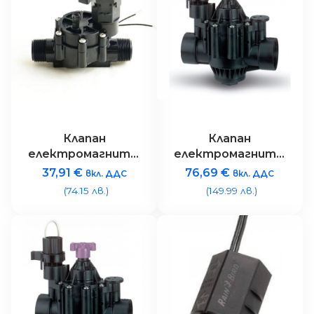
Клапан
Клапан
електромагнитен
електромагнитен
Rain Bird
Rain Bird 100-PGA –
37,91
€
76,69
€
вкл. ДДС
вкл. ДДС
100DVMM – 1″ 24V
1″ 24V
(74.15 лв.)
(149.99 лв.)