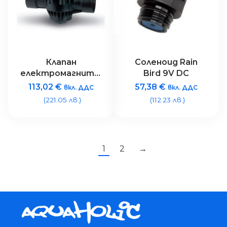
Клапан
Соленоид Rain
електромагнитен
Bird 9V DC
Rain Bird 100-PGA
113,02
€
57,38
€
вкл. ДДС
вкл. ДДС
9V DC – 1″ 9V
(221.05 лв.)
(112.23 лв.)
1
2
→