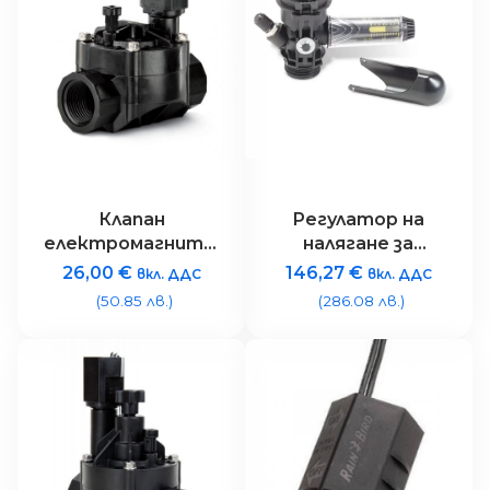
Клапан
Регулатор на
електромагнитен
налягане за
Rain Bird 100HV –
клапани
26,00
€
146,27
€
вкл. ДДС
вкл. ДДС
1″ 24V
PGA/PEB/BPE,
(50.85 лв.)
(286.08 лв.)
налягане от 1.04
до 6.9 bar с
точност ± 0.21
bar