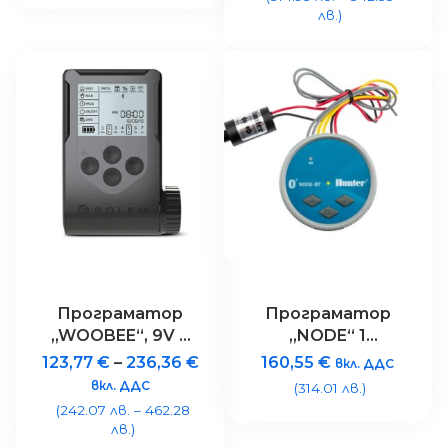
и оптичен
интернет
лв.)
конектор за
връзка с
предавател
Програматор
Програматор
„WOOBEE“, 9V с
„NODE“ 1
Bluetooth
станция,
123,77
€
–
236,36
€
160,55
€
вкл. ДДС
управление,
BLUETOOTH
вкл. ДДС
(314.01 лв.)
установяване на
комуникация +
(242.07 лв. – 462.28
теч, IP68
соленоид 9V/DC
лв.)
за клапан