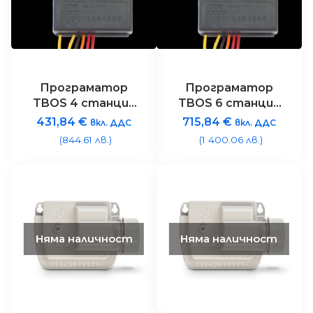
Програматор
Програматор
TBOS 4 станции
TBOS 6 станции
на батерии с
на батерии с
431,84
€
715,84
€
вкл. ДДС
вкл. ДДС
Bluetooth
Bluetooth
(844.61 лв.)
(1 400.06 лв.)
комуникация IP68
комуникация IP68
и оптичен
и оптичен
конектор за
конектор за
връзка с
връзка с
предавател
предавател
Няма наличност
Няма наличност