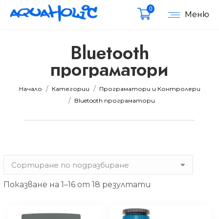
0
Меню
Bluetooth
програматори
мална
мална
Вие сте тук:
Начало
Категории
Програматори и Контролери
Bluetooth програматори
Показване на 1–16 от 18 резултати