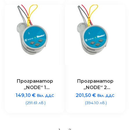
Програматор
Програматор
„NODE“ 1
„NODE“ 2
станция,,
станции,
149,10
€
201,50
€
вкл. ДДС
вкл. ДДС
BLUETOOTH
BLUETOOTH
(291.61 лв.)
(394.10 лв.)
комуникация без
комуникация без
соленоид
соленоид