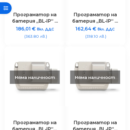
Програматор на
Програматор на
батерия „BL‐IP“ 6
батерия „BL‐IP“ 4
станции, 9V с
станции, 9V с
186,01
€
162,64
€
вкл. ДДС
вкл. ДДС
Bluetooth
Bluetooth
(363.80 лв.)
(318.10 лв.)
управление
управление
Няма наличност
Няма наличност
Програматор на
Програматор на
батерия „BL‐IP“ 2
батерия „BL‐IP“ 1