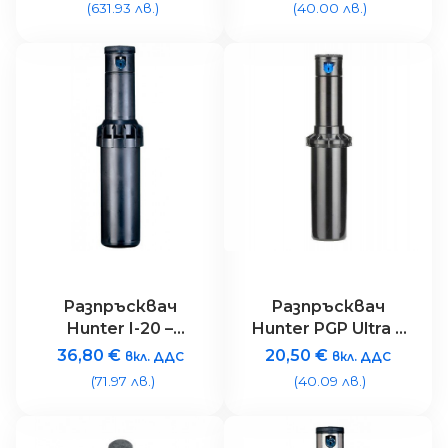
(631.93 лв.)
(40.00 лв.)
(20.4 – 27.4м)
Разпръсквач
Разпръсквач
Hunter I-20 –
Hunter PGP Ultra –
радуис (9,1-14,0
радуис (5,2-14,3
36,80
€
20,50
€
вкл. ДДС
вкл. ДДС
метра)
метра)
(71.97 лв.)
(40.09 лв.)