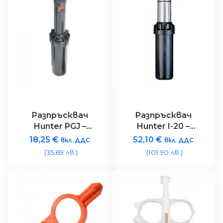
Рaзпръсквач
Разпръсквач
Hunter PGJ –
Hunter I-20 –
радуис (4.9 – 11.0
радуис (9,1-14,0
18,25
€
52,10
€
вкл. ДДС
вкл. ДДС
метра)
метра) + затв.
(35.69 лв.)
(101.90 лв.)
клапан + стебло
метал