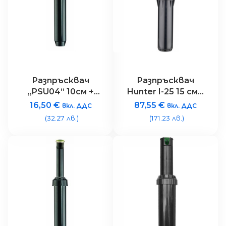
Разпръсквач
Разпръсквач
„PSU04“ 10см +
Hunter I-25 15 см –
дюза „MP300360“,
11.9-21.60 метра
16,50
€
87,55
€
вкл. ДДС
вкл. ДДС
радиус 6.7 – 9.1 м.,
(32.27 лв.)
(171.23 лв.)
фикс. сектор 360
гр., сива