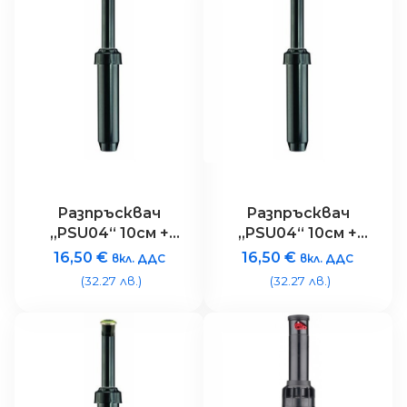
Разпръсквач
Разпръсквач
„PSU04“ 10см +
„PSU04“ 10см +
дюза „MP100360“,
дюза „MP200360“,
16,50
€
16,50
€
вкл. ДДС
вкл. ДДС
радиус 2.5 – 4.6
радиус 4 – 6.4 м.,
(32.27 лв.)
(32.27 лв.)
м.,фикс. сектор
фикс. сектор 360
360 гр.,
гр., червена
маслинено зелена