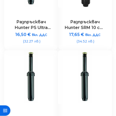
Разпръсквач
Разпръсквач
Hunter PS Ultra
Hunter SRM 10 см ,
10см + дюза MP
рег. сектор
16,50
€
17,65
€
вкл. ДДС
вкл. ДДС
ROTATOR
(40~360 º) радиус
(32.27 лв.)
(34.52 лв.)
от 4.6 до 9.1 m