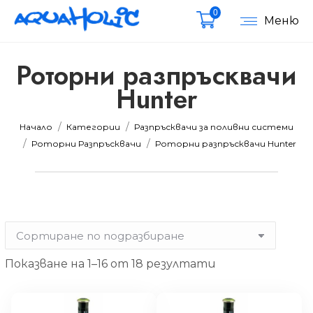
0
Меню
Роторни разпръсквачи
Hunter
мална
мална
Вие сте тук:
Начало
Категории
Разпръсквачи за поливни системи
Роторни Разпръсквачи
Роторни разпръсквачи Hunter
Показване на 1–16 от 18 резултати