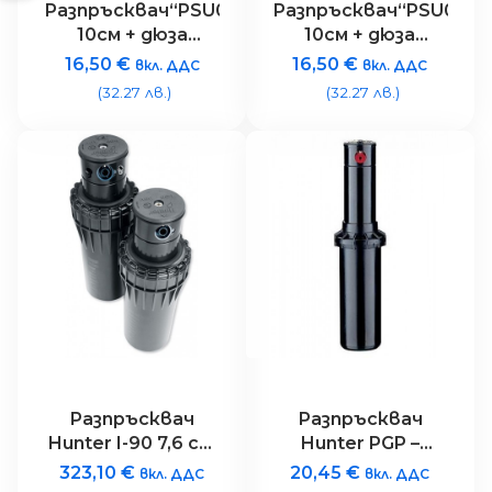
Разпръсквач“PSU04″
Разпръсквач“PSU04″
10см + дюза
10см + дюза
„MP800SR360“,
„MP800SR90“,
16,50
€
16,50
€
вкл. ДДС
вкл. ДДС
радиус 1.5 – 3.5 м.,
радиус 1.5 – 3.5 м.,
(32.27 лв.)
(32.27 лв.)
рег. сектор (360
рег. сектор
гр.), лайм зеленa
(90~210 гр.),
оранжева
Разпръсквач
Разпръсквач
Hunter I-90 7,6 см,
Hunter PGP –
рег. сектор
радуис (6,7-15,8
323,10
€
20,45
€
вкл. ДДС
вкл. ДДС
(40~360 º), радиус
метра)