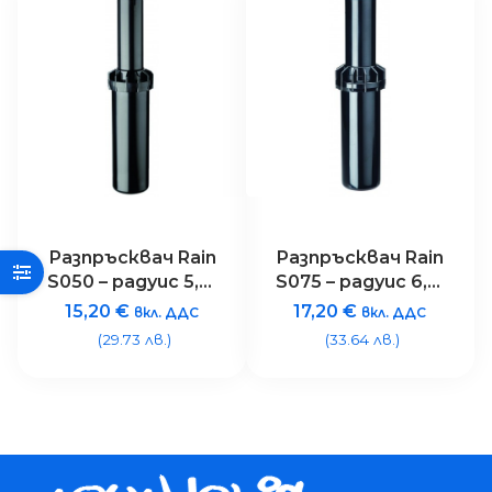
Разпръсквач Rain
Разпръсквач Rain
S050 – радуис 5,2-
S075 – радуис 6,7-
9,1 метра
15,5 метра
15,20
€
17,20
€
вкл. ДДС
вкл. ДДС
(29.73 лв.)
(33.64 лв.)