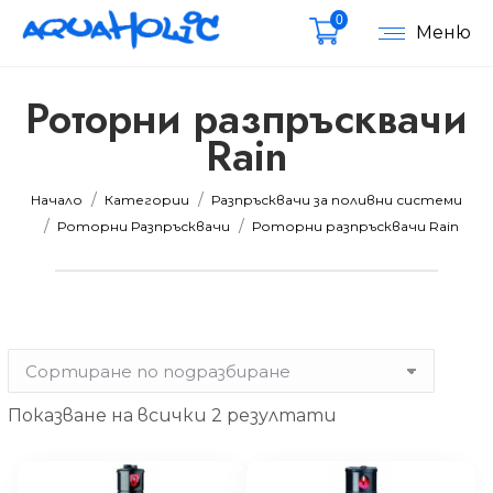
0
Меню
Роторни разпръсквачи
Rain
мална
мална
Вие сте тук:
Начало
Категории
Разпръсквачи за поливни системи
Роторни Разпръсквачи
Роторни разпръсквачи Rain
Показване на всички 2 резултати