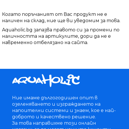
Когато поръчаният от Вас продукт не е
наличен на склад, ние ще ви уведомим за това.
Aquaholic.bg запазва правото си за промени по
наличността на артикулите, дори да не е
навременно отбелязано на сайта.
Ние имаме дългогодишен опит в
озеленяването и изграждането на
напоителни системи и знаем, кое е най-
доброто и качествено решение.
За това направихме този онлайн