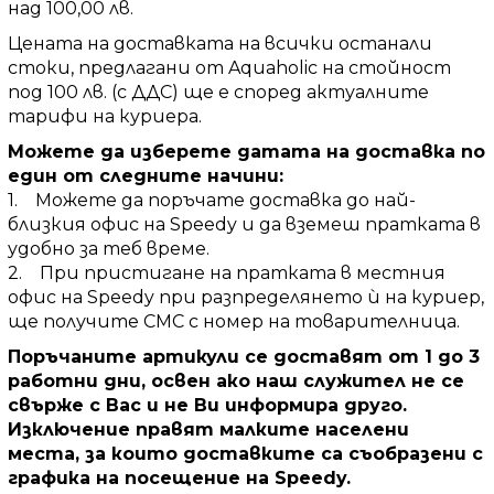
над 100,00 лв.
Цената на доставката на всички останали
стоки, предлагани от Aquaholic на стойност
под 100 лв. (с ДДС) ще е според актуалните
тарифи на куриера.
Можете да изберете датата на доставка по
един от следните начини:
1. Можете да поръчате доставка до най-
близкия офис на Speedy и да вземеш пратката в
удобно за теб време.
2. При пристигане на пратката в местния
офис на Speedy при разпределянето ѝ на куриер,
ще получите СМС с номер на товарителница.
Поръчаните артикули се доставят от 1 до 3
работни дни, освен ако наш служител не се
свърже с Вас и не Ви информира друго.
Изключение правят малките населени
места, за които доставките са съобразени с
графика на посещение на Speedy.