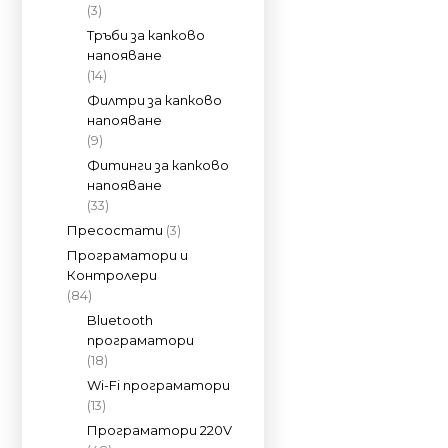
(3)
Тръби за капково
напояване
(14)
Филтри за капково
напояване
(9)
Фитинги за капково
напояване
(33)
Пресостати
(3)
Програматори и
Контролери
(84)
Bluetooth
програматори
(18)
Wi-Fi програматори
(13)
Програматори 220V