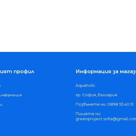
ият профил
Информация за магаз
Aquaholic
и
гр. София, България
 информация
Позвънете ни: 0898 55 40 31
ки
Пишете ни:
greenproject.sofia@gmail.co