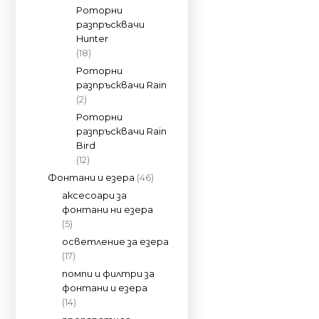
Роторни
разпръсквачи
Hunter
(18)
Роторни
разпръсквачи Rain
(2)
Роторни
разпръсквачи Rain
Bird
(12)
Фонтани и езера
(46)
аксесоари за
фонтани ни езера
(5)
осветление за езера
(17)
помпи и филтри за
фонтани и езера
(14)