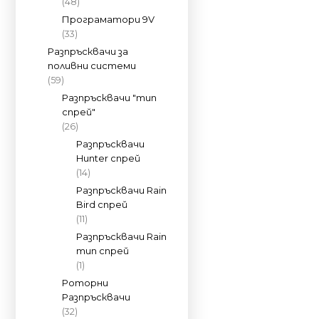
(48)
Програматори 9V
(33)
Разпръсквачи за
поливни системи
(59)
Разпръсквачи "тип
спрей"
(26)
Разпръсквачи
Hunter спрей
(14)
Разпръсквачи Rain
Bird спрей
(11)
Разпръсквачи Rain
тип спрей
(1)
Роторни
Разпръсквачи
(32)