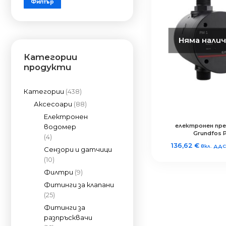
Филтър
цена
цена
Няма нали
Категории
продукти
Категории
(438)
Аксесоари
(88)
Електронен
електронен пр
водомер
Grundfos 
(4)
136,62
€
вкл. ДДС
Сензори и датчици
(10)
Филтри
(9)
Фитинги за клапани
(25)
Фитинги за
разпръсквачи