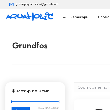
greenproject.sofia@gmail.com
Aquaholic
Онлайн магазин за напоителни системи
Категории
Промо
Grundfos
Филтър по цена
Цена:
130 €
—
140 €
Минимална
Максимална