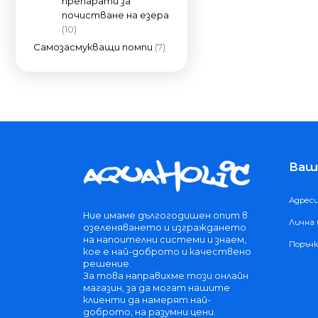
препарати за
почистване на езера
(10)
Самозасмукващи помпи
(7)
Ваш
Адрес
Ние имаме дългогодишен опит в
Лична
озеленяването и изграждането
на напоителни системи и знаем,
Поръч
кое е най-доброто и качествено
решение.
За това направихме този онлайн
магазин, за да могат нашите
клиенти да намерят най-
доброто, на разумни цени.