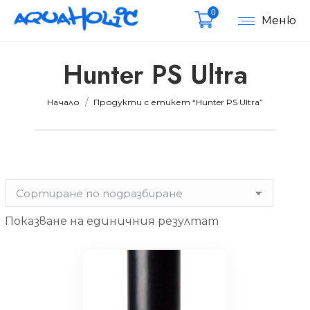
0
Меню
Hunter PS Ultra
Вие сте тук:
Начало
Продукти с етикет “Hunter PS Ultra”
мална
мална
Показване на единичния резултат