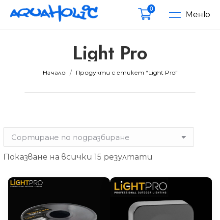
0
Меню
Light Pro
Вие сте тук:
Начало
Продукти с етикет “Light Pro”
мална
мална
Показване на всички 15 резултати