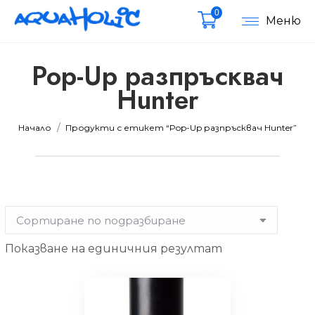
0
Меню
Pop-Up разпръсквач
Hunter
мална
мална
Вие сте тук:
Начало
Продукти с етикет “Pop-Up разпръсквач Hunter”
Показване на единичния резултат