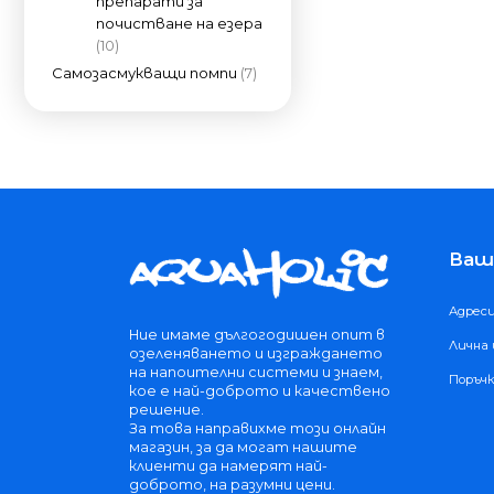
препарати за
почистване на езера
(10)
Самозасмукващи помпи
(7)
Ваш
Адрес
Ние имаме дългогодишен опит в
Лична
озеленяването и изграждането
на напоителни системи и знаем,
Поръч
кое е най-доброто и качествено
решение.
За това направихме този онлайн
магазин, за да могат нашите
клиенти да намерят най-
доброто, на разумни цени.