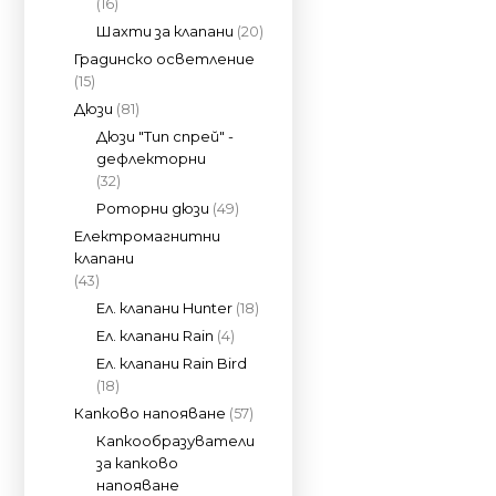
(16)
Шахти за клапани
(20)
Градинско осветление
(15)
Дюзи
(81)
Дюзи "Тип спрей" -
дефлекторни
(32)
Роторни дюзи
(49)
Електромагнитни
клапани
(43)
Ел. клапани Hunter
(18)
Ел. клапани Rain
(4)
Ел. клапани Rain Bird
(18)
Капково напояване
(57)
Капкообразуватели
за капково
напояване