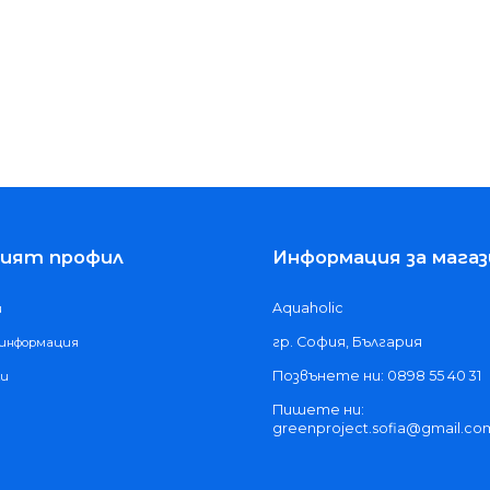
ият профил
Информация за магаз
Aquaholic
и
гр. София, България
 информация
Позвънете ни: 0898 55 40 31
ки
Пишете ни:
greenproject.sofia@gmail.co