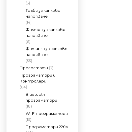
(3)
Тръби за капково
напояване
(14)
Филтри за капково
напояване
(9)
Фитинги за капково
напояване
(33)
Пресостати
(3)
Програматори и
Контролери
(84)
Bluetooth
програматори
(18)
Wi-Fi програматори
(13)
Програматори 220V