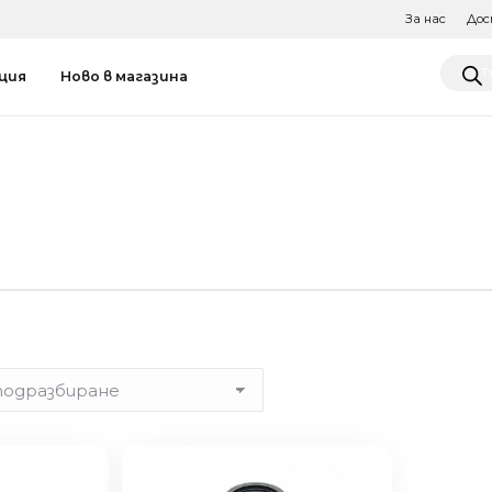
За нас
Дос
Produ
ция
Ново в магазина
searc