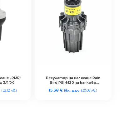
 „PMR“
Регулатор на налягане Rain
 х 3/4″Ж
Bird PSI-M20 за капково
напояване
15,38
€
(52.12 лв.)
(30.08 лв.)
вкл. ДДС