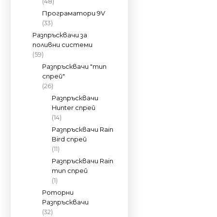
(48)
Програматори 9V
(33)
Разпръсквачи за
поливни системи
(59)
Разпръсквачи "тип
спрей"
(26)
Разпръсквачи
Hunter спрей
(14)
Разпръсквачи Rain
Bird спрей
(11)
Разпръсквачи Rain
тип спрей
(1)
Роторни
Разпръсквачи
(32)