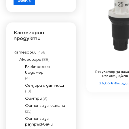
Филтър
цена
цена
Категории
продукти
Категории
(438)
Аксесоари
(88)
Електронен
Регулатор за налагане
водомер
1.72 atm., 3/4″Ж
(4)
26,65
€
вкл. ДДС
Сензори и датчици
(10)
Филтри
(9)
Фитинги за клапани
(25)
Фитинги за
разпръсквачи