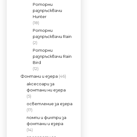
Роторни
разпръсквачи
Hunter
(18)
Роторни
разпръсквачи Rain
(2)
Роторни
разпръсквачи Rain
Bird
(12)
Фонтани и езера
(46)
аксесоари за
фонтани ни езера
(5)
осветление за езера
(17)
помпи и филтри за
фонтани и езера
(14)