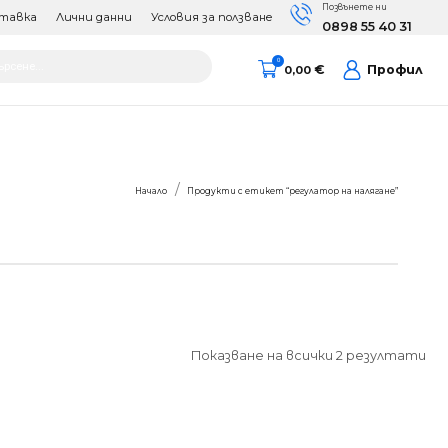
Позвънете ни
тавка
Лични данни
Условия за ползване
0898 55 40 31
cts
0
€
Профил
0,00
h
Вие сте тук:
Начало
Продукти с етикет “регулатор на налягане”
Показване на всички 2 резултати