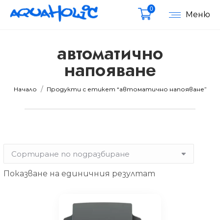
0
Меню
автоматично
напояване
мална
мална
Вие сте тук:
Начало
Продукти с етикет “автоматично напояване”
Показване на единичния резултат