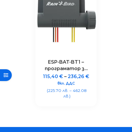
ESP-BAT-BT1 –
програматор за
поливни системи
115,40
€
–
236,26
€
с 1 станция,
вкл. ДДС
Bluetooth®, IP68
(225.70 лв. – 462.08
лв.)