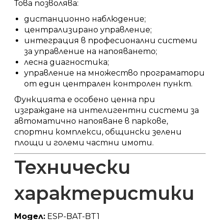
Това позволява:
дистанционно наблюдение;
централизирано управление;
интеграция в професионални системи
за управление на напояването;
лесна диагностика;
управление на множество програматори
от един централен контролен пункт.
Функцията е особено ценна при
изграждане на интелигентни системи за
автоматично напояване в паркове,
спортни комплекси, общински зелени
площи и големи частни имоти.
Технически
характеристики
Модел:
ESP-BAT-BT1