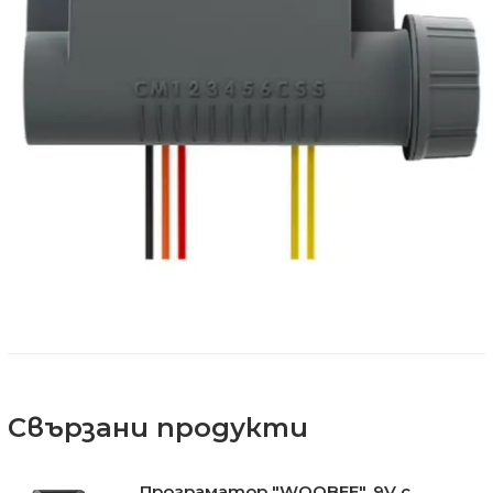
Свързани продукти
Програматор "WOOBEE", 9V с