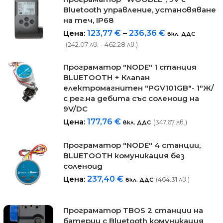
Bluetooth управление, установяване
на теч, IP68
Цена:
123,77
€
–
236,36
€
вкл. ДДС
(242.07 лв. – 462.28 лв.)
Програматор "NODE" 1 станция
BLUETOOTH + Клапан
електромагнитен "PGV101GB"- 1"Ж/
с рег.на дебита със соленоид на
9V/DC
Цена:
177,76
€
(347.67 лв.)
вкл. ДДС
Програматор "NODE" 4 станции,
BLUETOOTH комуникация без
соленоид
Цена:
237,40
€
(464.31 лв.)
вкл. ДДС
Програматор TBOS 2 станции на
батерии с Bluetooth комуникация