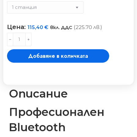
Цена:
(225.70 лв.)
115,40
€
вкл. ДДС
ESP-
﹣
﹢
BAT-
BT1
Добавяне в количката
–
програматор
за
поливни
системи
с
Описание
1
станция,
Професионален
Bluetooth®,
IP68
количество
Bluetooth