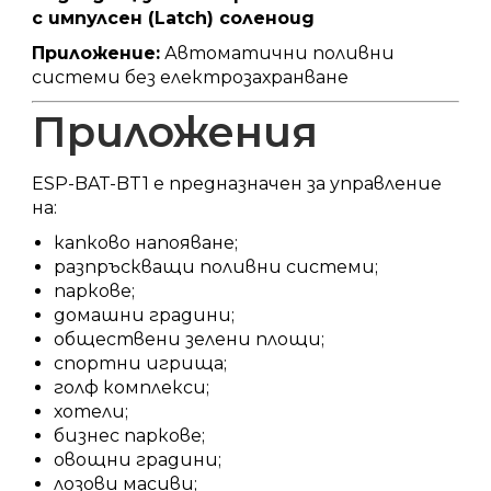
с импулсен (Latch) соленоид
Приложение:
Автоматични поливни
системи без електрозахранване
Приложения
ESP-BAT-BT1 е предназначен за управление
на:
капково напояване;
разпръскващи поливни системи;
паркове;
домашни градини;
обществени зелени площи;
спортни игрища;
голф комплекси;
хотели;
бизнес паркове;
овощни градини;
лозови масиви;