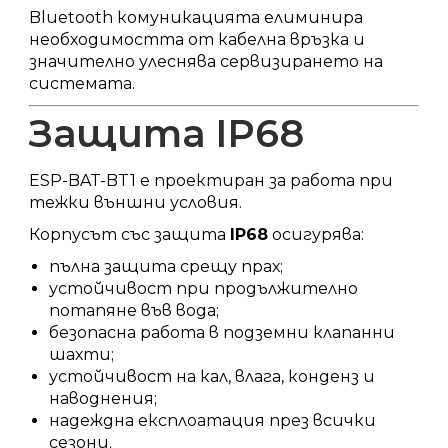
Bluetooth комуникацията елиминира
необходимостта от кабелна връзка и
значително улеснява сервизирането на
системата.
Защита IP68
ESP-BAT-BT1 е проектиран за работа при
тежки външни условия.
Корпусът със защита
IP68
осигурява:
пълна защита срещу прах;
устойчивост при продължително
потапяне във вода;
безопасна работа в подземни клапанни
шахти;
устойчивост на кал, влага, конденз и
наводнения;
надеждна експлоатация през всички
сезони.