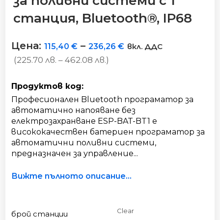
за поливни системи с 1
станция, Bluetooth®, IP68
Цена:
–
115,40
€
236,26
€
вкл. ДДС
(225.70 лв. – 462.08 лв.)
Продуктов код:
Професионален Bluetooth програматор за
автоматично напояване без
електрозахранване ESP-BAT-BT1 е
висококачествен батериен програматор за
автоматични поливни системи,
предназначен за управление...
Вижте пълното описание...
Clear
брой станции