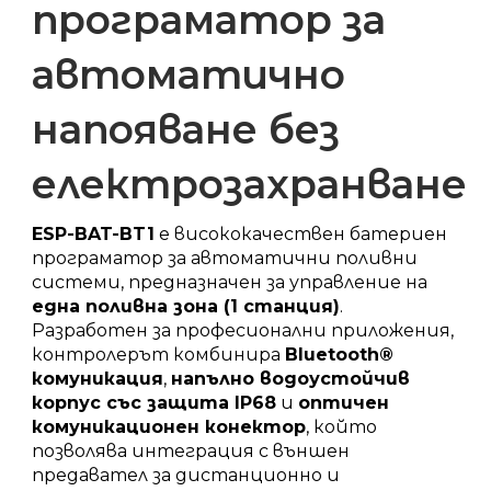
програматор за
автоматично
напояване без
електрозахранване
ESP-BAT-BT1
е висококачествен батериен
програматор за автоматични поливни
системи, предназначен за управление на
една поливна зона (1 станция)
.
Разработен за професионални приложения,
контролерът комбинира
Bluetooth®
комуникация
,
напълно водоустойчив
корпус със защита IP68
и
оптичен
комуникационен конектор
, който
позволява интеграция с външен
предавател за дистанционно и