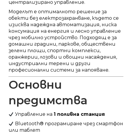
централизирано управление.
Моделът е оптималното решение за
обекти без електрозахранване, където се
изисква надеждна автоматизация, ниска
консумация на енергия и лесно управление
чрез мобилно устройство. Подходящ е за
домашни градини, паркове, обществени
зелени площи, спортни комплекси,
оранжерии, лозови и овощни насаждения,
индустриални терени и други
професионални системи за напояване.
Основни
предимства
Управление на
1 поливна станция
Bluetooth® програмиране чрез смартфон
или таблет