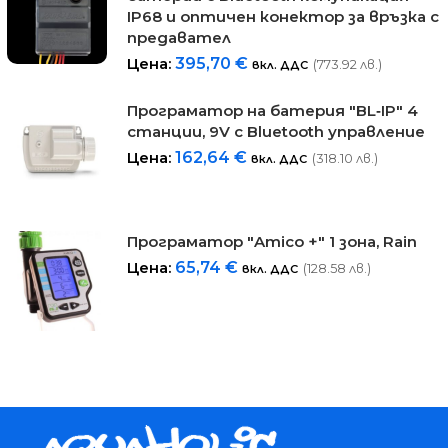
IP68 и оптичен конектор за връзка с
предавател
Цена:
395,70
€
(773.92 лв.)
вкл. ДДС
Програматор на батерия "BL‐IP" 4
станции, 9V с Bluetooth управление
Цена:
162,64
€
(318.10 лв.)
вкл. ДДС
Програматор "Amico +" 1 зона, Rain
Цена:
65,74
€
(128.58 лв.)
вкл. ДДС