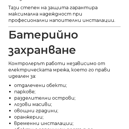
Тази степен на защита гарантира
максимална надеждност при
професионални напоителни инсталации.
Батерийно
захранване
Контролерът работи независимо от
електрическата мрежа, което го прави
идеален за:
отдалечени обекти;
паркове;
разделителни острови;
лозови масиви;
овощни градини;
оранжерии;
временни инсталации;