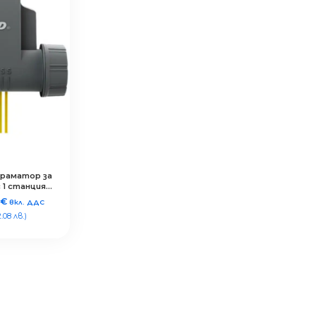
граматор за
 1 станция,
 IP68
6
€
вкл. ДДС
.08 лв.)