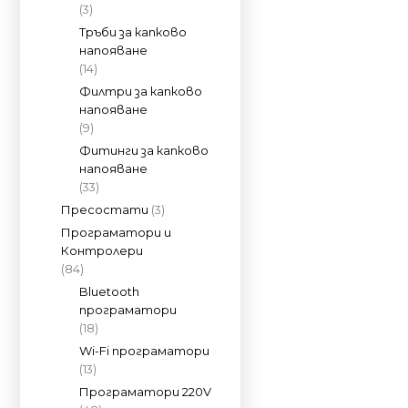
(3)
Тръби за капково
напояване
(14)
Филтри за капково
напояване
(9)
Фитинги за капково
напояване
(33)
Пресостати
(3)
Програматори и
Контролери
(84)
Bluetooth
програматори
(18)
Wi-Fi програматори
(13)
Програматори 220V