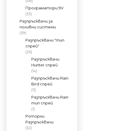
(48)
Програматори 9V
(33)
Разпръсквачи за
поливни системи
(59)
Разпръсквачи "тип
спрей"
(26)
Разпръсквачи
Hunter спрей
(14)
Разпръсквачи Rain
Bird спрей
(11)
Разпръсквачи Rain
тип спрей
(1)
Роторни
Разпръсквачи
(32)