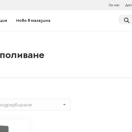
За нас
Дос
Produ
ция
Ново в магазина
searc
 поливане