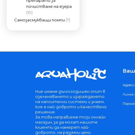
препарати за
почистване на езера
(10)
Самозасмукващи помпи
(7)
Ваш
Адрес
Ние имаме дългогодишен опит в
Лична
озеленяването и изграждането
на напоителни системи и знаем,
Поръч
кое е най-доброто и качествено
решение.
За това направихме този онлайн
магазин, за да могат нашите
клиенти да намерят най-
доброто, на разумни цени.