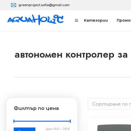
greenproject.sofia@gmail.com
Aquaholic
Онлайн магазин за напоителни системи
Категории
Промо
автономен контролер за
Филтър по цена
Цена:
110 €
—
240 €
Минимална
Максимална