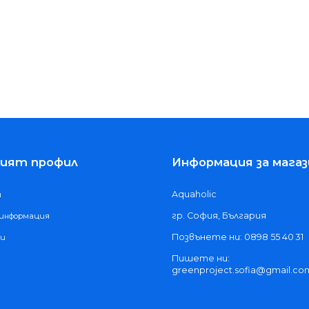
ият профил
Информация за магаз
Aquaholic
и
гр. София, България
 информация
Позвънете ни: 0898 55 40 31
ки
Пишете ни:
greenproject.sofia@gmail.co