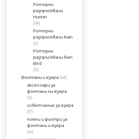
Роторни
разпръсквачи
Hunter
(18)
Роторни
разпръсквачи Rain
(2)
Роторни
разпръсквачи Rain
Bird
(12)
Фонтани и езера
(46)
аксесоари за
фонтани ни езера
(5)
осветление за езера
(17)
помпи и филтри за
фонтани и езера
(14)