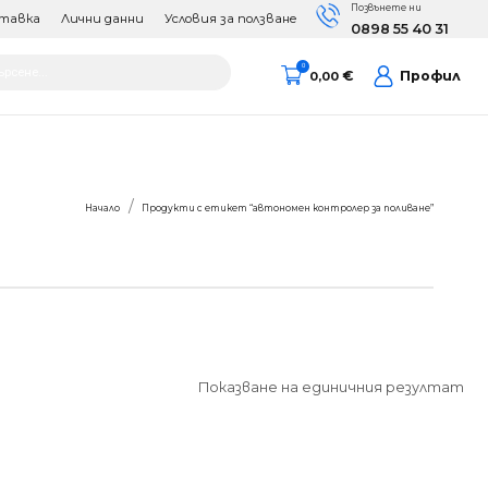
Позвънете ни
тавка
Лични данни
Условия за ползване
0898 55 40 31
cts
0
€
Профил
0,00
h
Вие сте тук:
Начало
Продукти с етикет “автономен контролер за поливане”
Показване на единичния резултат