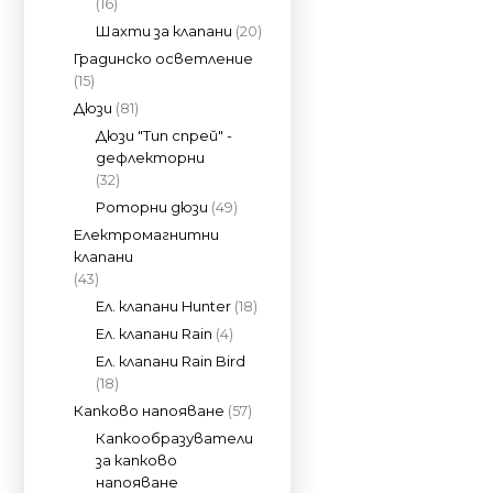
(16)
Шахти за клапани
(20)
Градинско осветление
(15)
Дюзи
(81)
Дюзи "Тип спрей" -
дефлекторни
(32)
Роторни дюзи
(49)
Електромагнитни
клапани
(43)
Ел. клапани Hunter
(18)
Ел. клапани Rain
(4)
Ел. клапани Rain Bird
(18)
Капково напояване
(57)
Капкообразуватели
за капково
напояване