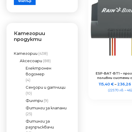
Филтър
цена
цена
Категории
продукти
Категории
(438)
Аксесоари
(88)
Електронен
ESP-BAT-BT1 – про
водомер
поливни системи с
(4)
Bluetooth®,
115,40
€
–
236,2
Сензори и датчици
(225.70 лв. – 462
(10)
Филтри
(9)
Фитинги за клапани
(25)
Фитинги за
разпръсквачи