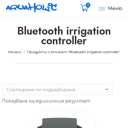
0
Меню
Bluetooth irrigation
controller
мална
мална
Вие сте тук:
Начало
Продукти с етикет “Bluetooth irrigation controller”
Показване на единичния резултат