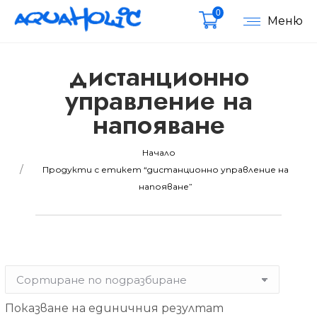
0
Меню
дистанционно
управление на
напояване
мална
мална
Вие сте тук:
Начало
Продукти с етикет “дистанционно управление на
напояване”
Показване на единичния резултат