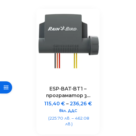
ESP-BAT-BT1 –
програматор за
поливни системи
115,40
€
–
236,26
€
с 1 станция,
вкл. ДДС
Bluetooth®, IP68
(225.70 лв. – 462.08
лв.)