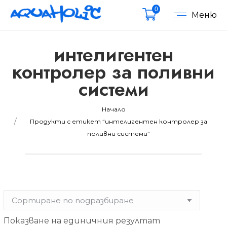
0
Меню
интелигентен
контролер за поливни
системи
мална
мална
Вие сте тук:
Начало
Продукти с етикет “интелигентен контролер за
поливни системи”
Показване на единичния резултат