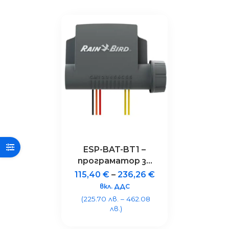
ESP-BAT-BT1 –
програматор за
поливни системи
115,40
€
–
236,26
€
с 1 станция,
вкл. ДДС
Bluetooth®, IP68
(225.70 лв. – 462.08
лв.)