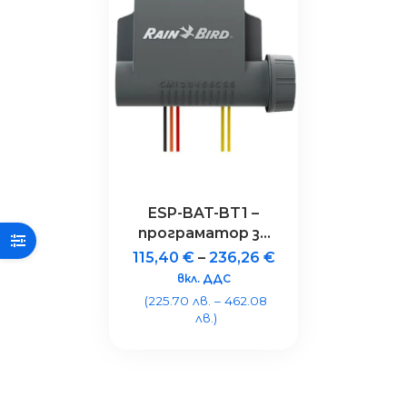
ESP-BAT-BT1 –
програматор за
поливни системи
115,40
€
–
236,26
€
с 1 станция,
вкл. ДДС
Bluetooth®, IP68
(225.70 лв. – 462.08
лв.)