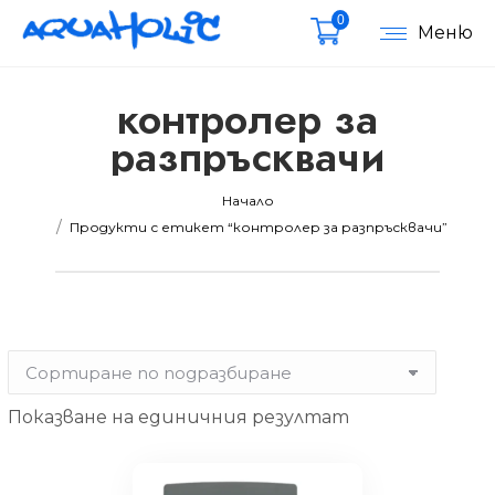
0
Меню
контролер за
разпръсквачи
мална
мална
Вие сте тук:
Начало
Продукти с етикет “контролер за разпръсквачи”
Показване на единичния резултат