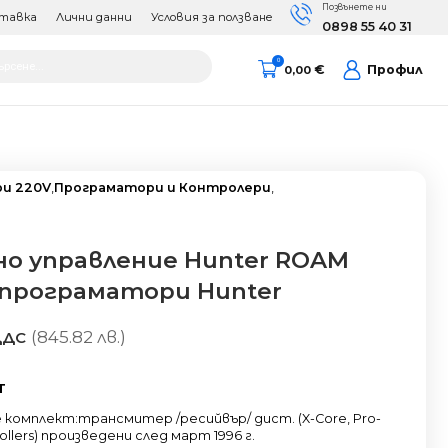
Позвънете ни
тавка
Лични данни
Условия за ползване
0898 55 40 31
cts
0
€
Профил
0,00
h
и 220V
,
Програматори и Контролери
,
о управление Hunter ROAM
 програматори Hunter
(845.82 лв.)
ДДС
T
комплект:трансмитер /ресийвър/ дист. (X-Core, Pro-
trollers) произведени след март 1996 г.