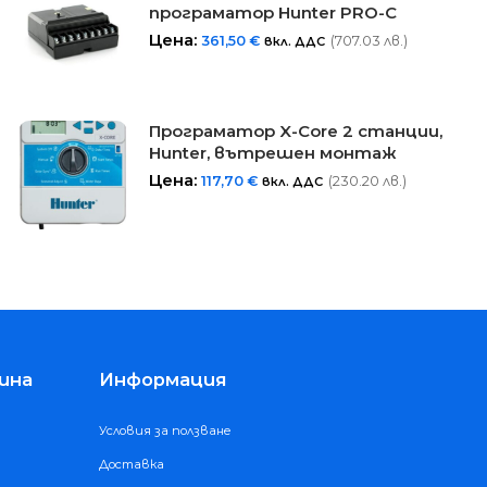
програматор Hunter PRO-C
Цена:
361,50
€
(707.03 лв.)
вкл. ДДС
Програматор X-Core 2 станции,
Hunter, вътрешен монтаж
Цена:
117,70
€
(230.20 лв.)
вкл. ДДС
ина
Информация
Условия за ползване
Доставка