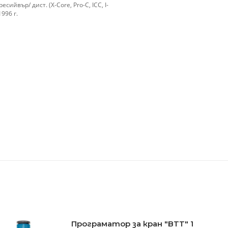
йвър/ дист. (X-Core, Pro-C, ICC, I-
996 г.
Програматор за кран "BTT" 1