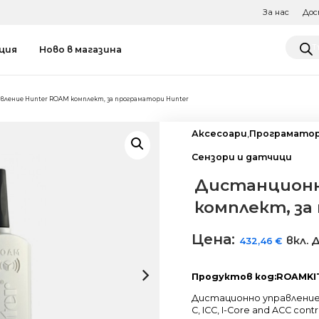
За нас
Дос
Produ
ция
Ново в магазина
searc
вление Hunter ROAM комплект, за програматори Hunter
Аксесоари
,
Програматор
Сензори и датчици
Дистанционн
комплект, за
Цена:
вкл. 
432,46
€
Продуктов код:ROAMKI
Дистационно управление 
C, ICC, I-Core and ACC con