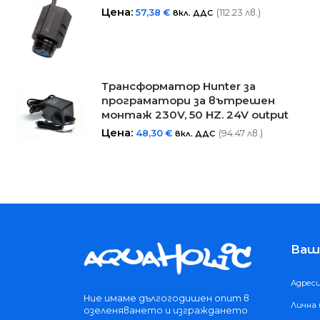
Цена:
57,38
€
(112.23 лв.)
вкл. ДДС
Трансформатор Hunter за
програматори за вътрешен
монтаж 230V, 50 HZ. 24V output
Цена:
48,30
€
(94.47 лв.)
вкл. ДДС
Ваш
Адрес
Ние имаме дългогодишен опит в
Лична
озеленяването и изграждането