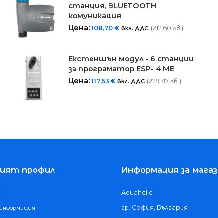
станция, BLUETOOTH
комуникация
Цена:
108,70
€
(212.60 лв.)
вкл. ДДС
Екстеншън модул - 6 станции
за програматор ESP- 4 ME
Цена:
117,53
€
(229.87 лв.)
вкл. ДДС
ият профил
Информация за магаз
Aquaholic
и
гр. София, България
 информация