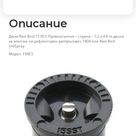
-
страна
-
Описание
1.2
x
Дюза Rain Bird 15 RCS Правоъгълник – страна – 1.2 x 4.6 m дясна
4.6
за монтаж на дефлекторен разпръсквач 1804 или Rain Bird
m
UniSpray.
дясна
Модел: 15RCS
количество