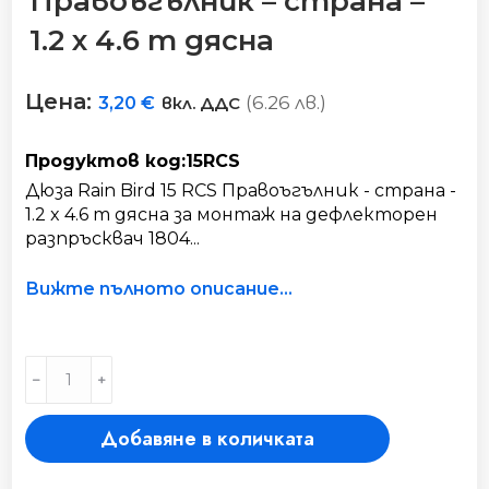
Правоъгълник – страна –
1.2 x 4.6 m дясна
Цена:
(6.26 лв.)
3,20
€
вкл. ДДС
Продуктов код:15RCS
Дюза Rain Bird 15 RCS Правоъгълник - страна -
1.2 x 4.6 m дясна за монтаж на дефлекторен
разпръсквач 1804...
Вижте пълното описание...
Дюза
﹣
﹢
Rain
Bird
Добавяне в количката
15
RCS
Правоъгълник