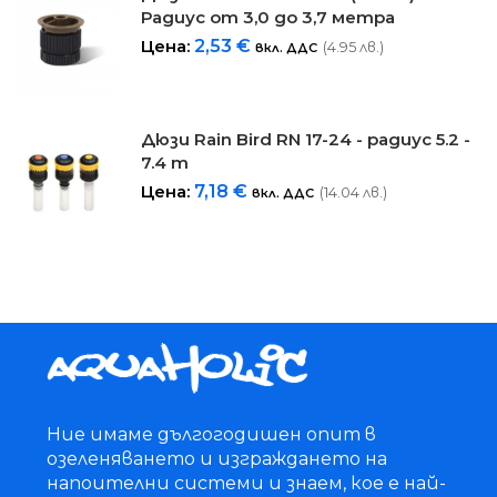
Радиус от 3,0 до 3,7 метра
Цена:
2,53
€
(4.95 лв.)
вкл. ДДС
Дюзи Rain Bird RN 17-24 - радиус 5.2 -
7.4 m
Цена:
7,18
€
(14.04 лв.)
вкл. ДДС
Ние имаме дългогодишен опит в
озеленяването и изграждането на
напоителни системи и знаем, кое е най-