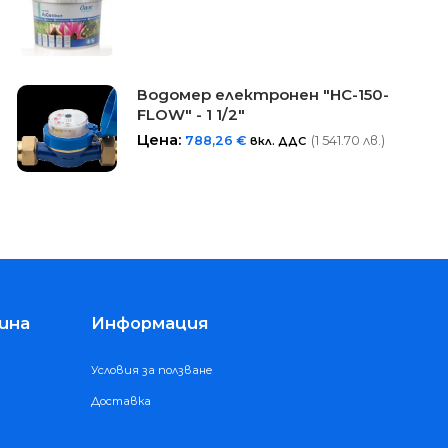
Водомер електронен "HC-150-
FLOW" - 1 1/2"
Цена:
788,26
€
(1 541.70 лв.)
вкл. ДДС
ина
Информация
Условия за ползване
Доставка