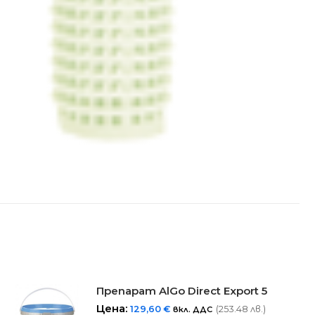
Препарат AlGo Direct Export 5
Цена:
129,60
€
(253.48 лв.)
вкл. ДДС