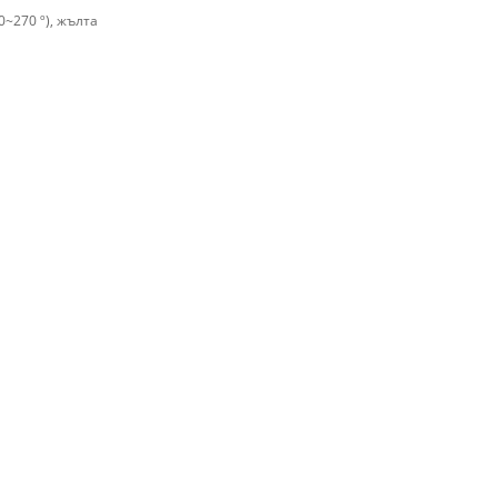
10~270 º), жълта