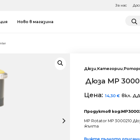
За нас
Дос
Produ
ция
Ново в магазина
searc
unter
Дюзи
,
Категории
,
Ротор
Дюза MP 30002
Цена:
вкл. Д
14,30
€
Продуктов код:MP3000
MP Rotator MP 3000210 Дюза 
жълта
Вижте пълното описание