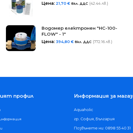
Цена:
21,70
€
(42.44 лв.)
вкл. ДДС
Водомер електронен "HC-100-
FLOW" - 1"
Цена:
394,80
€
(772.16 лв.)
вкл. ДДС
ият профил
Информация за магаз
Aquaholic
и
гр. София, България
 информация
Позвънете ни: 0898 55 40 31
ки