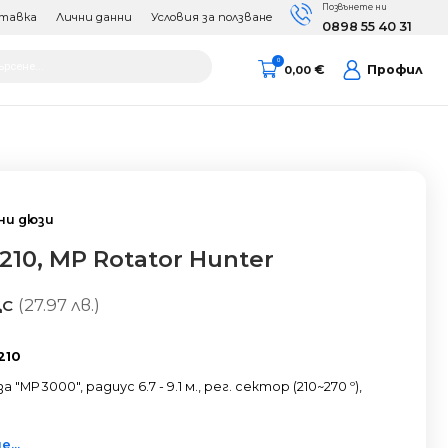
Позвънете ни
тавка
Лични данни
Условия за ползване
0898 55 40 31
cts
0
€
Профил
0,00
h
ни дюзи
10, MP Rotator Hunter
(27.97 лв.)
ДС
210
"МР 3000", радиус 6.7 - 9.1 м., рег. сектор (210~270 º),
...