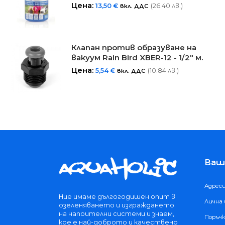
Цена:
13,50
€
(26.40 лв.)
вкл. ДДС
Клапан против образуване на
вакуум Rain Bird XBER-12 - 1/2" м.
Цена:
5,54
€
(10.84 лв.)
вкл. ДДС
Ваш
Адрес
Ние имаме дългогодишен опит в
Лична
озеленяването и изграждането
на напоителни системи и знаем,
Поръч
кое е най-доброто и качествено