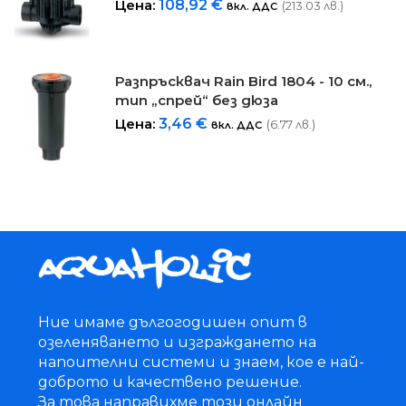
Цена:
108,92
€
(213.03 лв.)
вкл. ДДС
Разпръсквач Rain Bird 1804 - 10 см.,
тип „спрей“ без дюза
Цена:
3,46
€
(6.77 лв.)
вкл. ДДС
Ние имаме дългогодишен опит в
озеленяването и изграждането на
напоителни системи и знаем, кое е най-
доброто и качествено решение.
За това направихме този онлайн