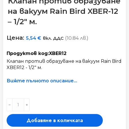
Клапан против образуване
на вакуум Rain Bird XBER-12
– 1/2″ м.
Цена:
(10.84 лв.)
5,54
€
вкл. ДДС
Продуктов код:XBER12
Клапан против образуване на вакуум Rain Bird
XBER12 - 1/2" м.
Вижте пълното описание...
Клапан
﹣
﹢
против
образуване
Добавяне в количката
на
вакуум