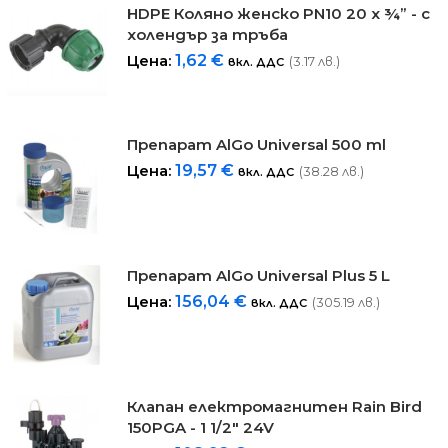
HDPE Коляно женско PN10 20 x ¾” - с
холендър за тръба
Цена:
1,62
€
(3.17 лв.)
вкл. ДДС
Препарат AlGo Universal 500 ml
Цена:
19,57
€
(38.28 лв.)
вкл. ДДС
Препарат AlGo Universal Plus 5 L
Цена:
156,04
€
(305.19 лв.)
вкл. ДДС
Клапан електромагнитен Rain Bird
150PGA - 1 1/2" 24V