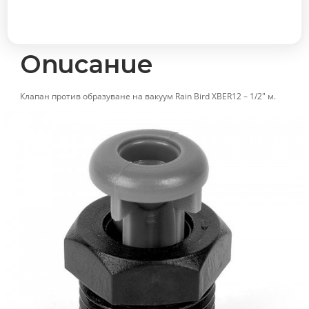
Rain
Bird
XBER-
12
Описание
-
1/2"
Клапан против образуване на вакуум Rain Bird XBER12 – 1/2″ м.
м.
количество