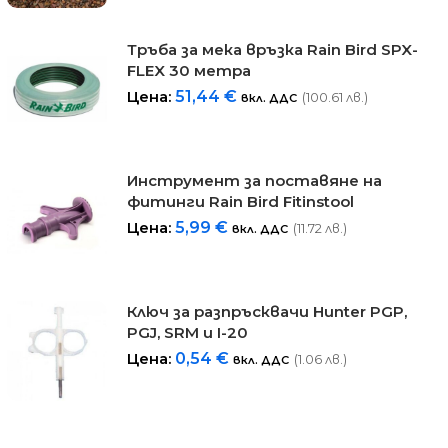
Тръба за мека връзка Rain Bird SPX-
FLEX 30 метра
Цена:
51,44
€
(100.61 лв.)
вкл. ДДС
Инструмент за поставяне на
фитинги Rain Bird Fitinstool
Цена:
5,99
€
(11.72 лв.)
вкл. ДДС
Ключ за разпръсквачи Hunter PGP,
PGJ, SRM и I-20
Цена:
0,54
€
(1.06 лв.)
вкл. ДДС