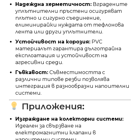
Надеждна херметичност:
Вградените
уплътнителни пръстени осигуряват
плътно и сигурно съединение,
елиминирайки нуждата от тефлонова
лента или други уплътнители.
Устойчивост на корозия:
PVC
материалът гарантира дълготрайна
експлоатация и устойчивост на
агресивни среди.
Гъвкавост:
Съвместимостта с
различни типове резби позволява
интеграция в разнообразни напоителни
системи.
Приложения:
Изграждане на колекторни системи:
Идеален за свързване на
електромагнитни клапани в
напоителни системи.