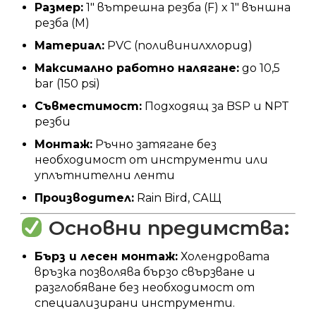
Размер:
1″ вътрешна резба (F) x 1″ външна
резба (M)
Материал:
PVC (поливинилхлорид)
Максимално работно налягане:
до 10,5
bar (150 psi)
Съвместимост:
Подходящ за BSP и NPT
резби
Монтаж:
Ръчно затягане без
необходимост от инструменти или
уплътнителни ленти
Производител:
Rain Bird, САЩ
Основни предимства:
Бърз и лесен монтаж:
Холендровата
връзка позволява бързо свързване и
разглобяване без необходимост от
специализирани инструменти.