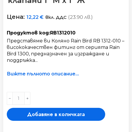
клапани 1″ М х 1″ Ж
Цена:
(23.90 лв.)
12,22
€
вкл. ДДС
Продуктов код:RB1312010
Представяме ви Коляно Rain Bird RB 1312-010 –
висококачествен фитинг от серията Rain
Bird 1300, предназначен за изграждане и
поддръжка...
Вижте пълното описание...
Коляно
﹣
﹢
холендър
за
Добавяне в количката
клапани
1"
М