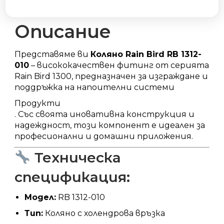
х
1"
Ж
Описание
количество
Представяме ви
Коляно Rain Bird RB 1312-
010
– висококачествен фитинг от серията
Rain Bird 1300, предназначен за изграждане и
поддръжка на напоителни системи
Продукти
.
Със своята иновативна конструкция и
надеждност, този компонент е идеален за
професионални и домашни приложения.
Техническа
спецификация:
Модел:
RB 1312-010
Тип:
Коляно с холендрова връзка