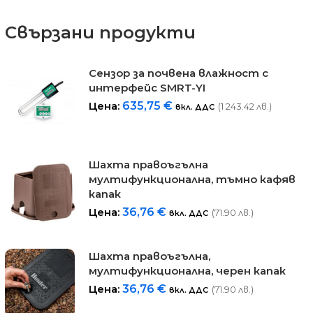
Свързани продукти
Сензор за почвена влажност с
интерфейс SMRT-YI
Цена:
635,75
€
(1 243.42 лв.)
вкл. ДДС
Шахта правоъгълна
мултифункционална, тъмно кафяв
капак
Цена:
36,76
€
(71.90 лв.)
вкл. ДДС
Шахта правоъгълна,
мултифункционална, черен капак
Цена:
36,76
€
(71.90 лв.)
вкл. ДДС