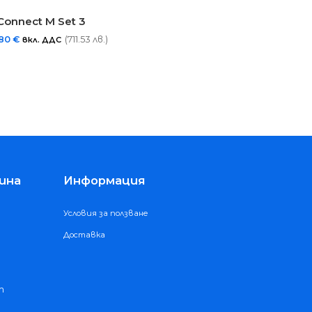
onnect M Set 3​
,80
€
(711.53 лв.)
вкл. ДДС
ина
Информация
Условия за ползване
Доставка
m