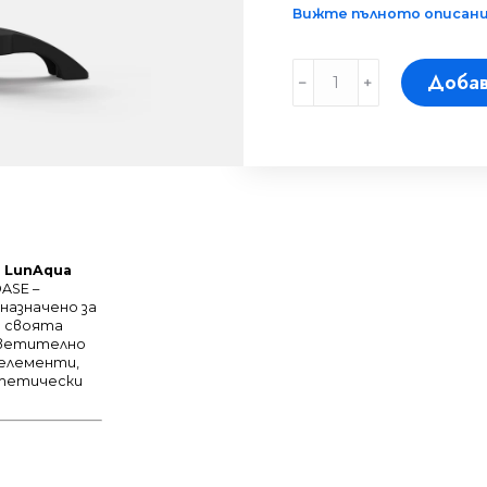
Вижте пълното описание
Осветително
Добав
﹣
﹢
тяло
LunAqua
Connect
M
RGB
Solo
количество
 LunAqua
ASE –
назначено за
с своята
светително
 елементи,
стетически