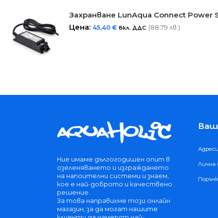
Захранване LunAqua Connect Power 
Цена:
45,40
€
(88.79 лв.)
вкл. ДДС
Ваш
Адрес
Ние имаме дългогодишен опит в
Лична
озеленяването и изграждането
на напоителни системи и знаем,
Поръч
кое е най-доброто и качествено
решение.
За това направихме този онлайн
магазин, за да могат нашите
клиенти да намерят най-