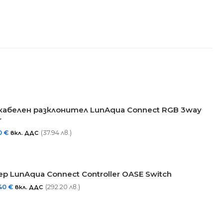
кабелен разклонител LunAqua Connect RGB 3way
​
0
€
(37.94 лв.)
вкл. ДДС
р LunAqua Connect Controller OASE Switch
,40
€
(292.20 лв.)
вкл. ДДС