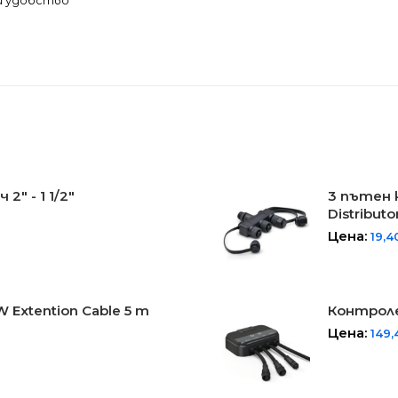
и удобство
" - 1 1/2"
3 пътен 
Distributor
Цена:
19,4
Extention Cable 5 m
Контроле
Цена:
149