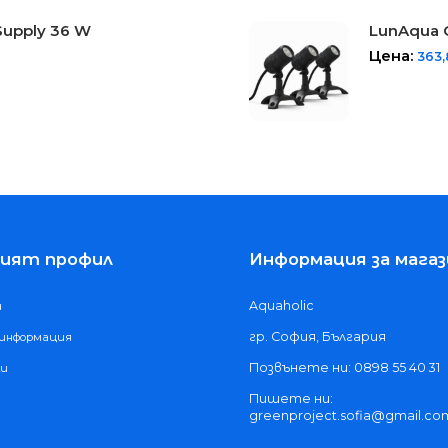
Supply 36 W
LunAqua C
Цена:
363
ият профил
Информация за магаз
Aquaholic
и
гр. София, България
 информация
Позвънете ни: 0898 55 40 31
ки
Пишете ни:
greenproject.sofia@gmail.co