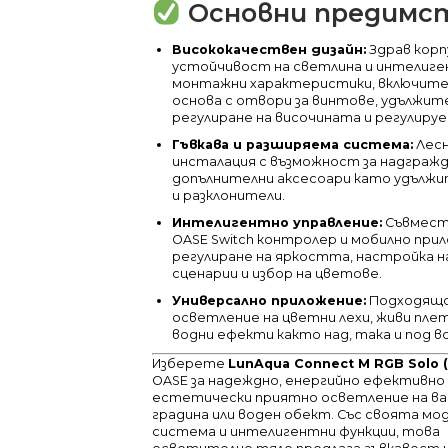
Основни предимст
Висококачествен дизайн:
Здрав корп
устойчивост на светлина и интелиг
монтажни характеристики, включит
основа с отвори за винтове, удължите
регулиране на височината и регулируе
Гъвкава и разширяема система:
Лес
инсталация с възможност за надгражд
допълнителни аксесоари като удължи
и разклонители.
Интелигентно управление:
Съвмест
OASE Switch контролер и мобилно при
регулиране на яркостта, настройка н
сценарии и избор на цветове.
Универсално приложение:
Подходящо
осветление на цветни лехи, живи плет
водни ефекти както над, така и под в
Изберете
LunAqua Connect M RGB Solo 
OASE за надеждно, енергийно ефективно
естетически приятно осветление на в
градина или воден обект.
Със своята мо
система и интелигентни функции, това