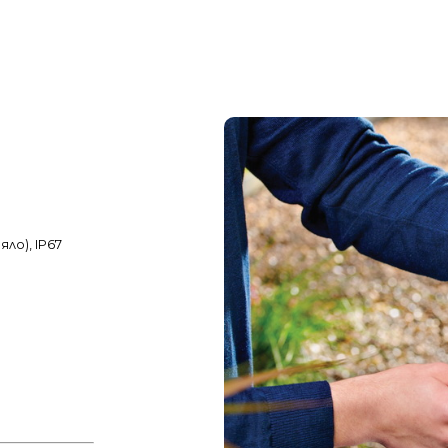
0
ло), IP67