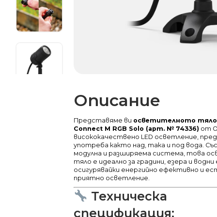
Описание
Представяме ви
осветителното тяло
Connect M RGB Solo (арт. № 74336)
от O
висококачествено LED осветление, пред
употреба както над, така и под вода.
Съ
модулна и разширяема система, това о
тяло е идеално за градини, езера и водни
осигурявайки енергийно ефективно и е
приятно осветление.
Техническа
спецификация: