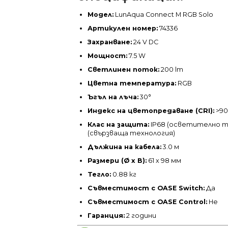
Модел:
LunAqua Connect M RGB Solo
Артикулен номер:
74336
Захранване:
24 V DC
Мощност:
7.5 W
Светлинен поток:
200 lm
Цветна температура:
RGB
Ъгъл на лъча:
30°
Индекс на цветопредаване (CRI):
>9
Клас на защита:
IP68 (осветително тя
(свързваща технология)
Дължина на кабела:
3.0 м
Размери (Ø x В):
61 x 98 мм
Тегло:
0.88 кг
Съвместимост с OASE Switch:
Да
Съвместимост с OASE Control:
Не
Гаранция:
2 години