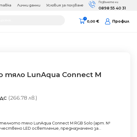
Позвънете ни
тавка
Лични данни
Условия за ползване
0898 55 40 31
cts
0
€
Профил
0,00
h
 тяло LunAqua Connect M
(266.78 лв.)
ДДС
елното тяло LunAqua Connect M RGB Solo (арт. №
ачествено LED осветление, предназначено за...