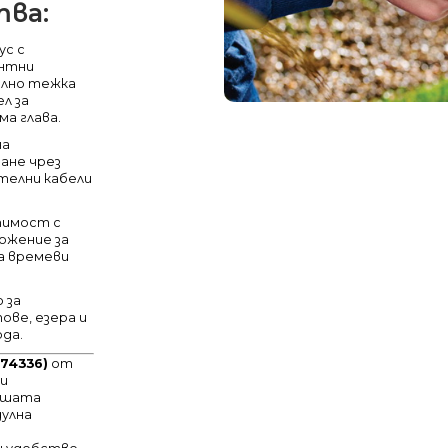
ва:
ус с
ентни
елно тежка
л за
ма глава.
на
ане чрез
телни кабели
имост с
ложение за
а времеви
 за
ове, езера и
ода.
(74336)
от
 и
ашата
дулна