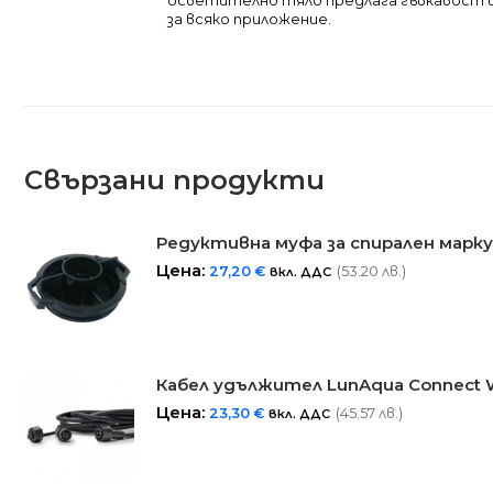
осветително тяло предлага гъвкавост 
за всяко приложение.
Свързани продукти
Редуктивна муфа за спирален маркуч 2
Цена:
27,20
€
(53.20 лв.)
вкл. ДДС
Кабел удължител LunAqua Connect W 
Цена:
23,30
€
(45.57 лв.)
вкл. ДДС