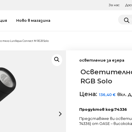
За нас
Дос
Produ
ция
Ново в магазина
searc
 тяло LunAqua Connect M RGB Solo
осветление за езера
Осветително
RGB Solo
Цена:
вкл. 
136,40
€
Продуктов код:74336
Представяме ви осветит
74336) от OASE – високок