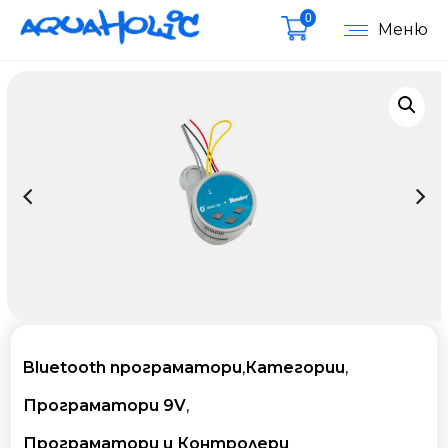
0
Меню
Bluetooth програматори
,
Категории
,
Програматори 9V
,
Програматори и Контролери