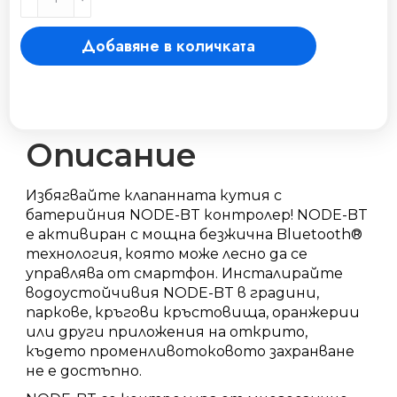
"NODE"
1
Добавяне в количката
станция,,
BLUETOOTH
комуникация
без
соленоид
количество
Описание
Избягвайте клапанната кутия с
батерийния NODE-BT контролер! NODE-BT
е активиран с мощна безжична Bluetooth®
технология, която може лесно да се
управлява от смартфон. Инсталирайте
водоустойчивия NODE-BT в градини,
паркове, кръгови кръстовища, оранжерии
или други приложения на открито,
където променливотоковото захранване
не е достъпно.