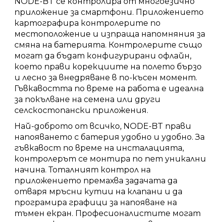
NODE-BT се контролира от многоезично
приложение за смартфони. Приложението
картографира контролерите по
местоположение и изпраща напомняния за
смяна на батерията. Контролерите също
могат да бъдат конфигурирани офлайн,
което прави корекциите на полето бързо
и лесно за внедряване в по-късен момент.
Гъвкавостта по време на работа е идеална
за покълване на семена или други
селскостопански приложения.
Най-доброто от всичко, NODE-BT прави
напояването с батерия удобно и удобно. За
гъвкавост по време на инсталацията,
контролерът се монтира по пет уникални
начина. Тоталният контрол на
приложението премахва задачата да
отваря мръсни кутии на клапани и да
програмира графици за напояване на
тъмен екран. Професионалистите могат