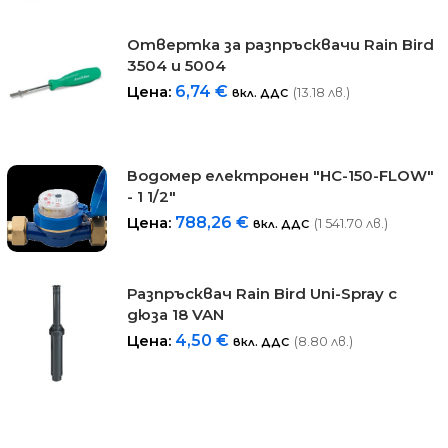
Отвертка за разпръсквачи Rain Bird
3504 и 5004
Цена:
6,74
€
(13.18 лв.)
вкл. ДДС
Водомер електронен "HC-150-FLOW"
- 1 1/2"
Цена:
788,26
€
(1 541.70 лв.)
вкл. ДДС
Разпръсквач Rain Bird Uni-Spray с
дюза 18 VAN
Цена:
4,50
€
(8.80 лв.)
вкл. ДДС