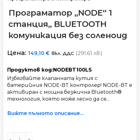
Програматор „NODE“ 1
станция,, BLUETOOTH
комуникация без соленоид
Цена:
(291.61 лв.)
149,10
€
вкл. ДДС
Продуктов код:NODEBT100LS
Избягвайте клапанната кутия с
батерийния NODE-BT контролер! NODE-BT е
активиран с мощна безжична Bluetooth®
технология, която може лесно да се...
Вижте пълното описание...
Програматор
﹣
﹢