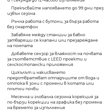
и 1 секунда до 12-часово изпълнение
Прекъсвайте напояването до 99 дни през
извън сезона
Ръчна работа с бутони, за бърза работа
без смартфон
Забавяне между станции за бавно
затварящи се клапани или презареждане
на помпата
Добавете сензор за влажност на почвата
за съответствие с LEED проекти и
селскостопански приложения
Цикълът и накисването
предотвратяват отпадъците от вода и
оттока в зони с промени в котата или
плътни почви
Месечна и глобална сезонна корекция за
по-бързи корекции на графика без промяна
на времето за изпълнение