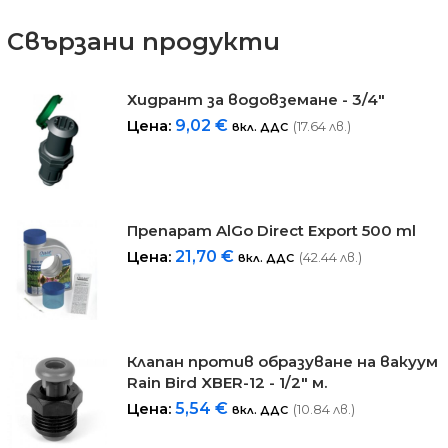
Свързани продукти
Хидрант за водовземане - 3/4"
Цена:
9,02
€
(17.64 лв.)
вкл. ДДС
Препарат AlGo Direct Export 500 ml
Цена:
21,70
€
(42.44 лв.)
вкл. ДДС
Клапан против образуване на вакуум
Rain Bird XBER-12 - 1/2" м.
Цена:
5,54
€
(10.84 лв.)
вкл. ДДС