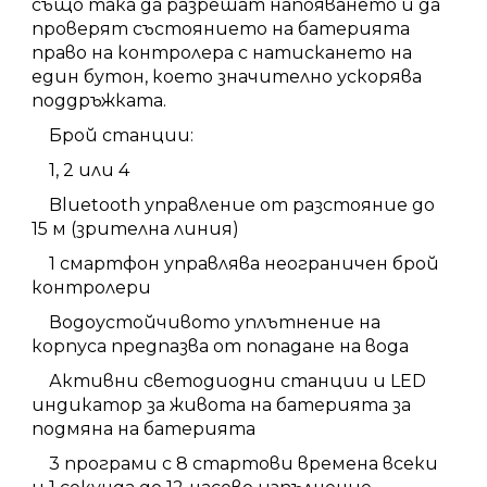
също така да разрешат напояването и да
проверят състоянието на батерията
право на контролера с натискането на
един бутон, което значително ускорява
поддръжката.
Брой станции:
1, 2 или 4
Bluetooth управление от разстояние до
15 м (зрителна линия)
1 смартфон управлява неограничен брой
контролери
Водоустойчивото уплътнение на
корпуса предпазва от попадане на вода
Активни светодиодни станции и LED
индикатор за живота на батерията за
подмяна на батерията
3 програми с 8 стартови времена всеки