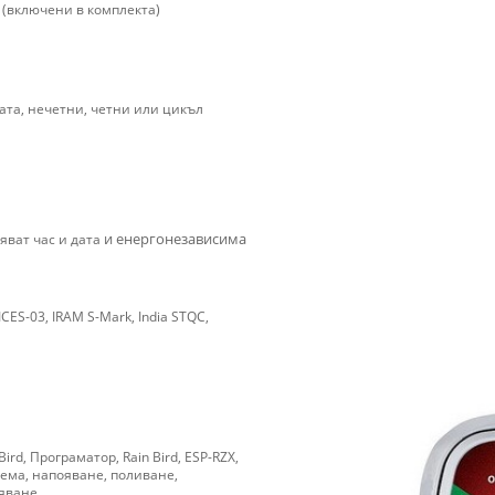
а (включени в комплекта)
ата, нечетни, четни или цикъл
яват час и дата
и енергонезависима
 ICES-03, IRAM S-Mark, India STQC,
ird, Програматор, Rain Bird, ESP-RZX,
тема, напояване, поливане,
ояване