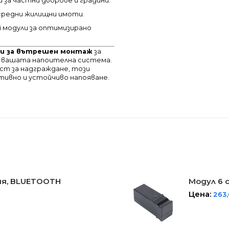
за частни дворове и градини.
 средни жилищни имоти.
i модули за оптимизирано
ции за вътрешен монтаж
за
а вашата напоителна система.
ст за надграждане, този
тивно и устойчиво напояване.
ия, BLUETOOTH
Модул 6 
Цена:
263