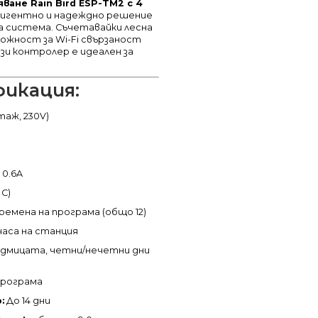
ване Rain Bird ESP-TM2 с 4
лигентно и надеждно решение
а система.
Съчетавайки лесна
можност за Wi-Fi свързаност
ози контролер е идеален за
фикация:
таж, 230V)
 0.6A
 C)
ремена на програма (общо 12)
часа на станция
едмицата, четни/нечетни дни
програма
:
До 14 дни