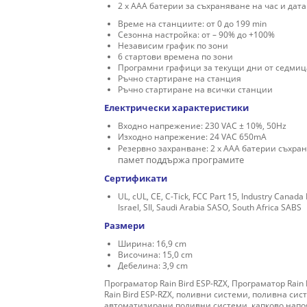
2 x AAA батерии за съхраняване на час и дат
Време на станциите: от 0 до 199 min
Сезонна настройка: от – 90% до +100%
Независим график по зони
6 стартови времена по зони
Програмни графици за текущи дни от седмиц
Ръчно стартиране на станция
Ръчно стартиране на всички станции
Електрически характеристики
Входно напрежение: 230 VAC ± 10%, 50Hz
Изходно напрежение: 24 VAC 650mA
Резервно захранване: 2 x AAA батерии съхран
памет
поддържа
програмите
Сертификати
UL, cUL, CE, C-Tick, FCC Part 15, Industry Canada
Israel, SII, Saudi Arabia SASO, South Africa SABS
Размери
Ширина: 16,9 cm
Височина: 15,0 cm
Дебелина: 3,9 cm
Програматор Rain Bird ESP-RZX, Програматор Rain B
Rain Bird ESP-RZX, поливни системи, поливна сис
автоматизирани поливни системи, капково нап