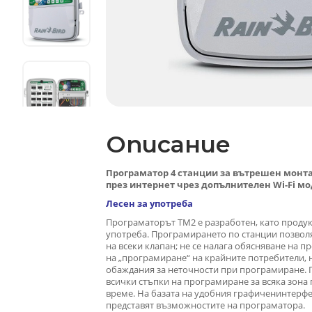
Описание
Програматор 4 станции за вътрешен монт
през интернет чрез допълнителен Wi-Fi м
Лесен за употреба
Програматорът TM2
е разработен, като продук
употреба
.
Програмирането по станции
позвол
на
всеки
клапан;
не
се налага
обясняване
на пр
на
„програмиране“
на
крайните потребители,
обаждания за неточности при програмиране.
всички
стъпки на
програмиране
за всяка зона
време
.
На
базата
на
удобния графичен
интерфе
представят
възможностите на програматора.