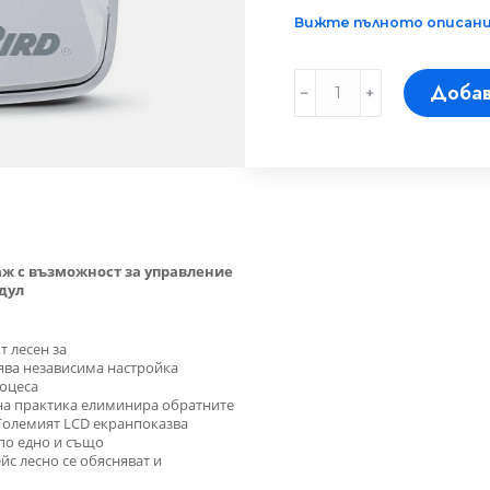
Вижте пълното описание
Програматор
Добав
﹣
﹢
TM2
с
4
станции
за
вътрешен
монтаж,
Rain
Bird
количество
аж с възможност за управление
одул
т лесен за
ява независима настройка
оцеса
на практика елиминира
обратните
Големият
LCD
екран
показва
по едно и
също
йс лесно се обясняват и