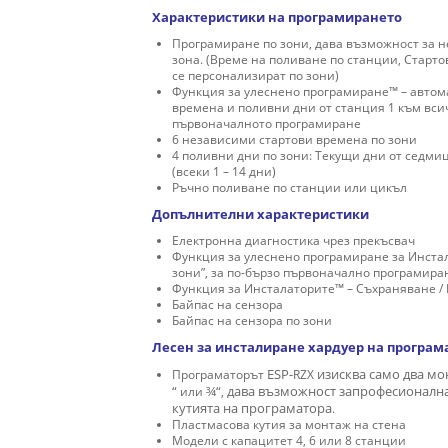
Характеристики на програмирането
Програмиране по зони, дава възможност за 
зона. (Време на поливане по станции, Старт
се персонализират по зони)
Функция за улеснено програмиране™ – автом
времена и поливни дни от станция 1 към вси
първоначалното програмиране
6 независими стартови времена по зони
4 поливни дни по зони: Текущи дни от седмиц
(всеки 1 – 14 дни)
Ръчно поливане по станции или цикъл
Допълнителни характеристики
Електронна диагностика чрез прекъсвач
Функция за улеснено програмиране за Инста
зони”, за по-бързо първоначално програмира
Функция за Инсталаторите™ – Съхраняване /
Байпас на сензора
Байпас на сензора по зони
Лесен за инсталиране хардуер на програм
Програматорът
ESP-
RZX
изисква
само два
мо
“
или
¾“
,
дава възможност за
професионална
кутията на програматора
.
Пластмасова кутия за монтаж на стена
Модели с капацитет 4, 6 или 8 станции