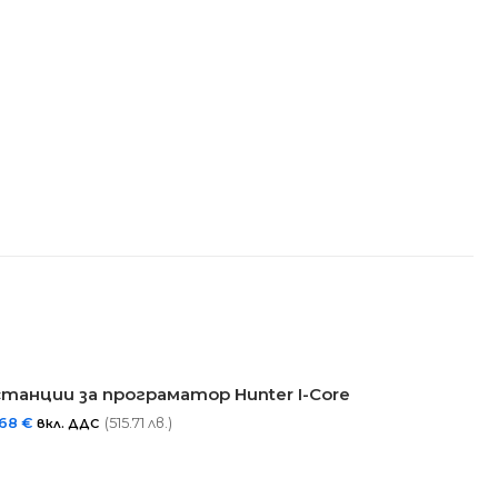
станции за програматор Hunter I-Core
,68
€
(515.71 лв.)
вкл. ДДС