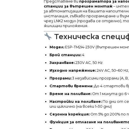
Представяме ви
програматора за напоя
станции за вътрешен монтаж
– инте
за автоматизация на вашата напоителн
инсталация, гъвкаво програмиране и въз
чрез LNK2 модул (продава се отделно), т
жилищни приложения.
Техническа специ
Модел:
ESP-TM2I4-230V (вътрешен мон
Брой станции:
4
Захранване:
230V AC, 50 Hz
Изходно напрежение:
24V AC, 50–60 Hz,
Програми:
3 независими програми (A, B,
Стартови времена:
До 4 стартови в
Време на поливане:
От 1 минута до 6 
Настройки на поливане:
По дни от с
или циклично (на всеки 1–30 дни)
Сезонна корекция:
От 5% до 200% по 
Функция за отлагане на поливането