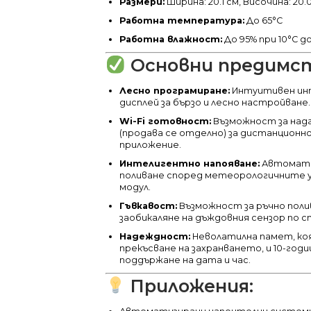
Размери:
Ширина: 20.1 см, Височина: 20.
Работна температура:
До 65°C
Работна влажност:
До 95% при 10°C д
Основни предимст
Лесно програмиране:
Интуитивен инт
дисплей за бързо и лесно настройване.
Wi-Fi готовност:
Възможност за надг
(продава се отделно) за дистанционн
приложение.
Интелигентно напояване:
Автомати
поливане според метеорологичните ус
модул.
Гъвкавост:
Възможност за ръчно поли
заобикаляне на дъждовния сензор по с
Надеждност:
Неволатилна памет, ко
прекъсване на захранването, и 10-год
поддържане на дата и час.
Приложения: