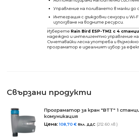
Автоматизирани напоителни системи 
Управление на поливането в малки до
Интеграция с дъждовни сензори и Wi-F
използване на водните ресурси.
Изберете
Rain Bird ESP-TM2 с 4 стан
надеждно и интелигентно управление н
Съчетавайки лесна употреба и възможно
програматор е идеалният избор за ефек
Свързани продукти
Програматор за кран "BTT" 1 станц
комуникация
Цена:
108,70
€
(212.60 лв.)
вкл. ДДС