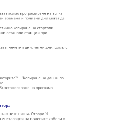
независимо програмиране на всяка
ови времена и поливни дни могат да
атично копиране на стартови
чки останали станции при
ата, нечетни дни, четни дни, цикълc
латорите™ – “Копиране на данни по
не
 Възстановяване на програма
атора
нтажните винта
. Отвори
½
 инсталация на
полевите
кабели
в