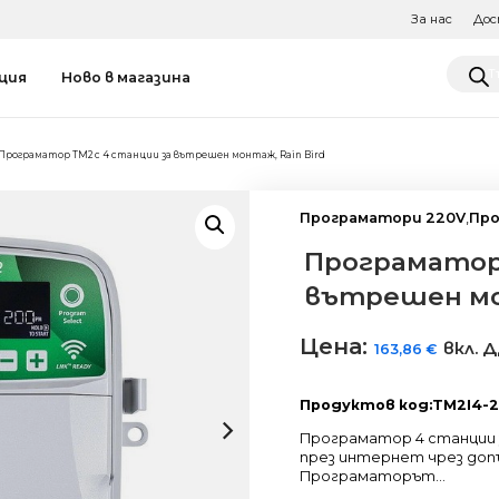
За нас
Дос
Produ
ция
Ново в магазина
searc
Програматор TM2 с 4 станции за вътрешен монтаж, Rain Bird
Програматори 220V
,
Про
Програматор 
вътрешен мон
Цена:
вкл. 
163,86
€
Продуктов код:TM2I4-2
Програматор 4 станции 
през интернет чрез допъ
Програматорът...