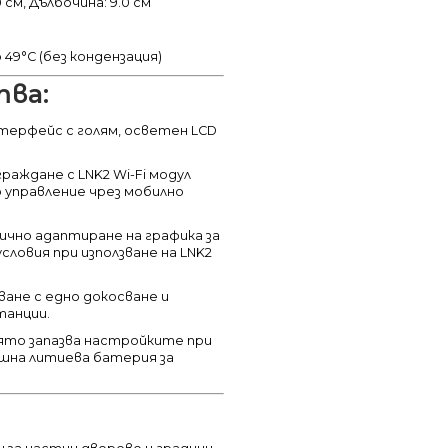
0 см, Дълбочина: 9.0 см
о 49°C (без кондензация)
ва:
ерфейс с голям, осветен LCD
раждане с LNK2 Wi-Fi модул
о управление чрез мобилно
чно адаптиране на графика за
ловия при използване на LNK2
ване с едно докосване и
танции.
ято запазва настройките при
ишна литиева батерия за