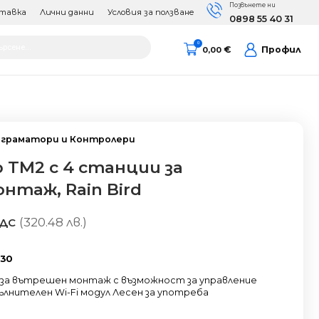
Позвънете ни
тавка
Лични данни
Условия за ползване
0898 55 40 31
cts
0
€
Профил
0,00
h
граматори и Контролери
TM2 с 4 станции за
таж, Rain Bird
(320.48 лв.)
ДДС
30
за вътрешен монтаж с възможност за управление
лнителен Wi-Fi модул Лесен за употреба