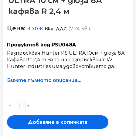
ULTRA 10 см + дюза 8А
кафява R 2,4 м
Цена:
(7.24 лв.)
3,70
€
вкл. ДДС
Продуктов код:PSU048A
Разпръсквач Hunter PS ULTRA 10см + дюза 8А
кафяваR= 2,4 m Вход на разпръсквача: 1/2"
Hunter Industries има удоволствието да...
Вижте пълното описание...
Разпръсквач
﹣
﹢
Hunter
PS
Добавяне в количката
ULTRA
10
см