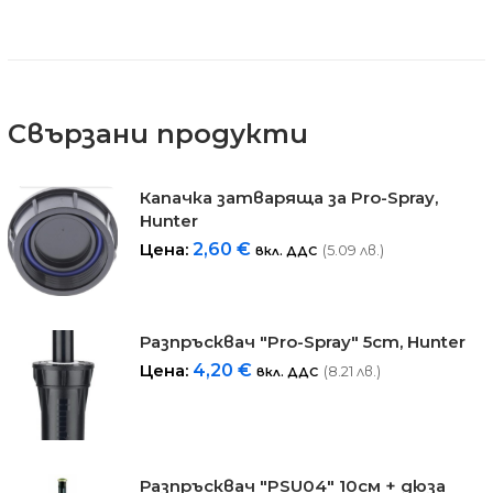
Свързани продукти
Капачка затваряща за Pro-Spray,
Hunter
Цена:
2,60
€
(5.09 лв.)
вкл. ДДС
Разпръсквач "Pro-Spray" 5cm, Hunter
Цена:
4,20
€
(8.21 лв.)
вкл. ДДС
Разпръсквач "PSU04" 10см + дюза