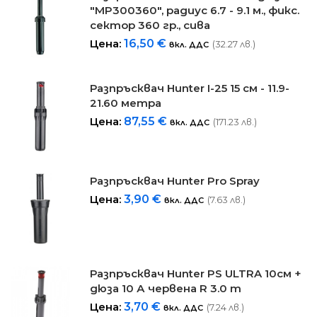
"MP300360", радиус 6.7 - 9.1 м., фикс.
сектор 360 гр., сива
Цена:
16,50
€
(32.27 лв.)
вкл. ДДС
Разпръсквач Hunter I-25 15 см - 11.9-
21.60 метра
Цена:
87,55
€
(171.23 лв.)
вкл. ДДС
Разпръсквач Hunter Pro Spray
Цена:
3,90
€
(7.63 лв.)
вкл. ДДС
Разпръсквач Hunter PS ULTRA 10см +
дюза 10 А червена R 3.0 m
Цена:
3,70
€
(7.24 лв.)
вкл. ДДС