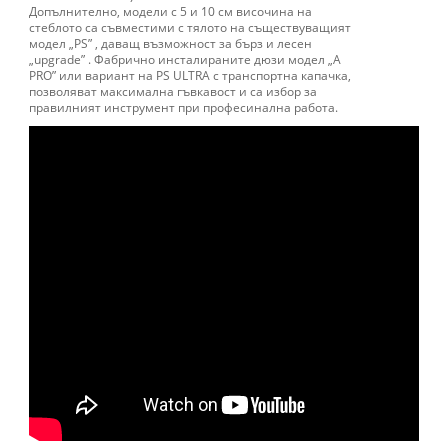
Допълнително, модели с 5 и 10 см височина на
стеблото са съвместими с тялото на съществуващият
модел „PS” , даващ възможност за бърз и лесен
„upgrade” . Фабрично инсталираните дюзи модел „A
PRO” или вариант на PS ULTRA с транспортна капачка,
позволяват максимална гъвкавост и са избор за
правилният инструмент при професинална работа.