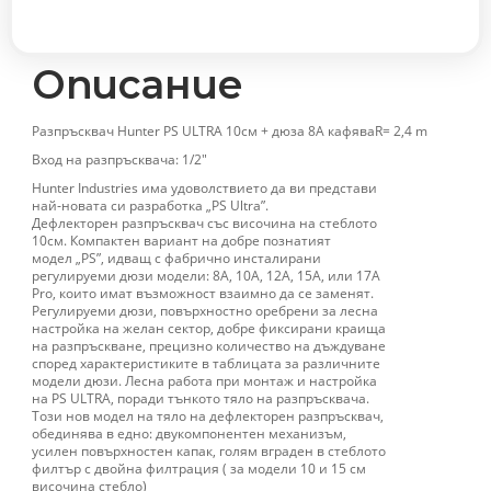
+
дюза
8А
Описание
кафява
R
Разпръсквач Hunter PS ULTRA 10см + дюза 8А кафяваR= 2,4 m
2,4
Вход на разпръсквача: 1/2″
м
Hunter Industries има удоволствието да ви представи
количество
най‐новата си разработка „PS Ultra”.
Дефлекторен разпръсквач със височина на стеблото
10см. Компактен вариант на добре познатият
модел „PS”, идващ с фабрично инсталирани
регулируеми дюзи модели: 8А, 10А, 12А, 15А, или 17А
Pro, които имат възможност взаимно да се заменят.
Регулируеми дюзи, повърхностно оребрени за лесна
настройка на желан сектор, добре фиксирани краища
на разпръскване, прецизно количество на дъждуване
според характеристиките в таблицата за различните
модели дюзи. Лесна работа при монтаж и настройка
на PS ULTRA, поради тънкото тяло на разпръсквача.
Този нов модел на тяло на дефлекторен разпръсквач,
обединява в едно: двукомпонентен механизъм,
усилен повърхностен капак, голям вграден в стеблото
филтър с двойна филтрация ( за модели 10 и 15 см
височина стебло)