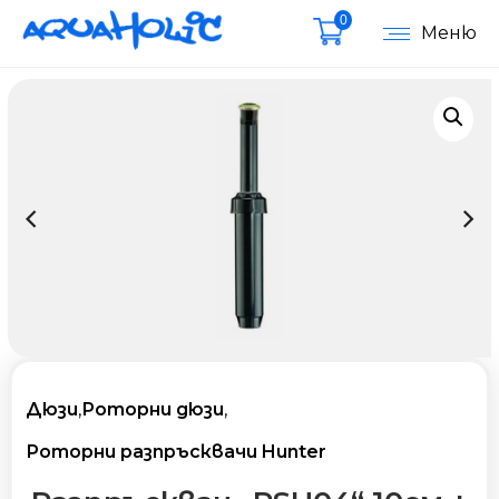
0
Меню
Дюзи
,
Роторни дюзи
,
Роторни разпръсквачи Hunter