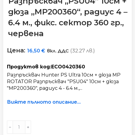
Разпръсквач „PSU04“ 10см +
дюза „MP200360“, радиус 4 –
6.4 м., фикс. сектор 360 гр.,
червена
Цена:
(32.27 лв.)
16,50
€
вкл. ДДС
Продуктов код:ECO0420360
Разпръсквач Hunter PS Ultra 10см + дюза MP
ROTATOR Разпръсквач "PSU04" 10см + дюза
"MP200360", радиус 4 - 6.4 м.,...
Вижте пълното описание...
Разпръсквач
﹣
﹢
"PSU04"