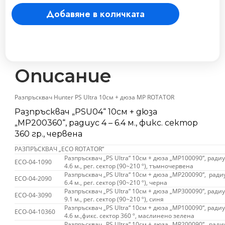
10см
Добавяне в количката
+
дюза
"MP200360",
радиус
4
-
Описание
6.4
м.,
Разпръсквач Hunter PS Ultra 10см + дюза MP ROTATOR
фикс.
Разпръсквач „PSU04“ 10см + дюза
сектор
„MP200360“, радиус 4 – 6.4 м., фикс. сектор
360
360 гр., червена
гр.,
червена
РАЗПРЪСКВАЧ „ECO ROTATOR“
количество
Разпръсквач „PS Ultra“ 10см + дюза „MP100090“, радиус
ECO-04-1090
4.6 м., рег. сектор (90~210 º), тъмночервена
Разпръсквач „PS Ultra“ 10см + дюза „MP200090“, радиу
ECO-04-2090
6.4 м., рег. сектор (90~210 º), черна
Разпръсквач „PS Ultra“ 10см + дюза „MP300090“, радиус
ECO-04-3090
9.1 м., рег. сектор (90~210 º), синя
Разпръсквач „PS Ultra“ 10см + дюза „MP100090“, радиус
ECO-04-10360
4.6 м.,фикс. сектор 360 º, маслинено зелена
Разпръсквач „PS Ultra“ 10см + дюза „MP200090“, радиу