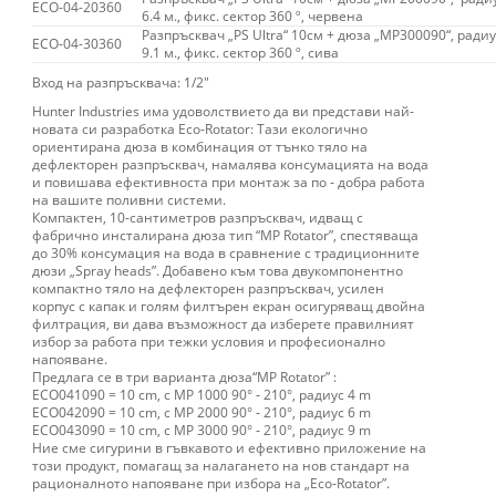
ECO-04-20360
6.4 м., фикс. сектор 360 º, червена
Разпръсквач „PS Ultra“ 10см + дюза „MP300090“, радиус
ECO-04-30360
9.1 м., фикс. сектор 360 º, сива
Вход на разпръсквача: 1/2″
Hunter Industries има удоволствието да ви представи най‐
новата си разработка Eco‐Rotator: Тази екологично
ориентирана дюза в комбинация от тънко тяло на
дефлекторен разпръсквач, намалява консумацията на вода
и повишава ефективноста при монтаж за по ‐ добра работа
на вашите поливни системи.
Компактен, 10‐сантиметров разпръсквач, идващ с
фабрично инсталирана дюза тип “MP Rotator”, спестяваща
до 30% консумация на вода в сравнение с традиционните
дюзи „Spray heads”. Добавено към това двукомпонентно
компактно тяло на дефлекторен разпръсквач, усилен
корпус с капак и голям филтърен екран осигуряващ двойна
филтрация, ви дава възможност да изберете правилният
избор за работа при тежки условия и професионално
напояване.
Предлага се в три варианта дюза“MP Rotator” :
ECO041090 = 10 cm, с MP 1000 90° ‐ 210°, радиус 4 m
ECO042090 = 10 cm, с MP 2000 90° ‐ 210°, радиус 6 m
ECO043090 = 10 cm, с MP 3000 90° ‐ 210°, радиус 9 m
Ние сме сигурини в гъвкавото и ефективно приложение на
този продукт, помагащ за налагането на нов стандарт на
рационалното напояване при избора на „Eco‐Rotator”.