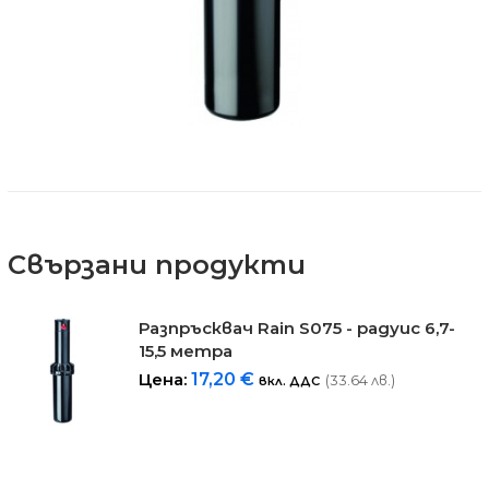
Свързани продукти
Разпръсквач Rain S075 - радуис 6,7-
15,5 метра
Цена:
17,20
€
(33.64 лв.)
вкл. ДДС