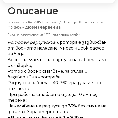
метра
количество
Описание
Разпръсквач Rain S050 – радуис 5,1-9,0 метра 10 см , рег. сектор
дюзи (червени)
(40~360), +
;
Вход на разпръсквача: 1/2″ – вътрешна резба;
Роторен разпръсквач
, ротора е задвижван
от водното налягане, много нисък разход
на вода;
Лесно нагласяне на радиуса на работа само
с отверка;
Ротор с водно смазване, за дълга и
безаварийна употреба ;
Радиус на работа – 40-360 градуса, лесно
нагласяне ;
При работа стеблото излиза 10 см над
терена ;
Намаляване на радиуса до 35% без смяна на
дюзата ;Характеристики :
– Радиус на работа – 5.2 – 9.10 м ;