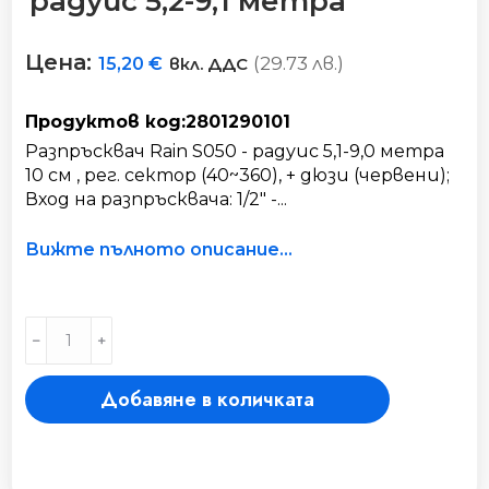
радуис 5,2-9,1 метра
Цена:
(29.73 лв.)
15,20
€
вкл. ДДС
Продуктов код:2801290101
Разпръсквач Rain S050 - радуис 5,1-9,0 метра
10 см , рег. сектор (40~360), + дюзи (червени);
Вход на разпръсквача: 1/2" -...
Вижте пълното описание...
Разпръсквач
﹣
﹢
Rain
S050
Добавяне в количката
-
радуис
5,2-
9,1