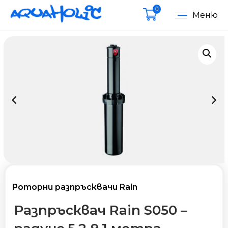
0
Меню
Роторни разпръсквачи Rain
Разпръсквач Rain S050 –