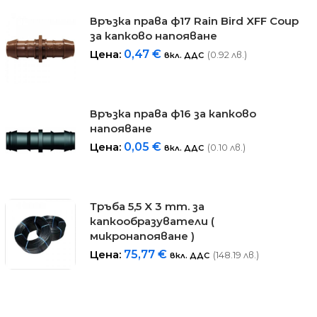
Връзка права ф17 Rain Bird XFF Coup
за капково напояване
Цена:
0,47
€
(0.92 лв.)
вкл. ДДС
Връзка права ф16 за капково
напояване
Цена:
0,05
€
(0.10 лв.)
вкл. ДДС
Тръба 5,5 X 3 mm. за
капкообразуватели (
микронапояване )
Цена:
75,77
€
(148.19 лв.)
вкл. ДДС