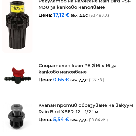
Регулатор на налягане Rain Bird PSI-
M30 за капково напояване
Цена:
17,12
€
(33.48 лв.)
вкл. ДДС
Спирателeн кран РЕ Ø16 х 16 за
капково напояване
Цена:
0,65
€
(1.27 лв.)
вкл. ДДС
Клапан против образуване на вакуум
Rain Bird XBER-12 - 1/2" м.
Цена:
5,54
€
(10.84 лв.)
вкл. ДДС