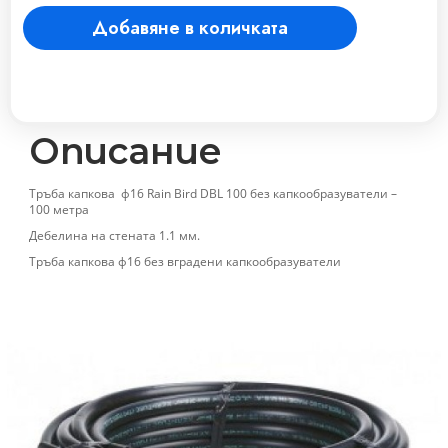
ф16
Добавяне в количката
Rain
Bird
DBL
100
без
капкообразуватели
Описание
-
100
Тръба капкова ф16 Rain Bird DBL 100 без капкообразуватели –
метра
100 метра
количество
Дебелина на стената 1.1 мм.
Тръба капкова ф16 без вградени капкообразуватели