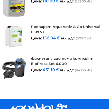
Цена:
118,80
€
(232.35 лв.)
вкл. ДДС
Препарат AquaActiv AlGo Universal
Plus 5 L
Цена:
156,04
€
(305.19 лв.)
вкл. ДДС
Филтърна система комплект
BioPress Set 6.000
Цена:
431,10
€
(843.16 лв.)
вкл. ДДС