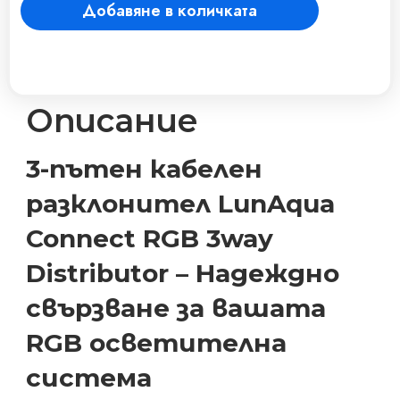
Добавяне в количката
разклонител
LunAqua
Connect
RGB
3way
Distributor​
Описание
количество
3-пътен кабелен
разклонител LunAqua
Connect RGB 3way
Distributor – Надеждно
свързване за вашата
RGB осветителна
система