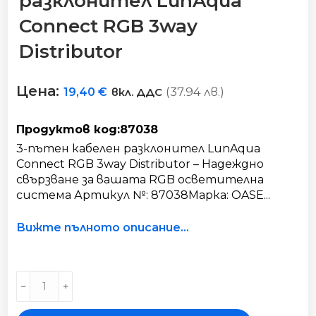
разклонител LunAqua
Connect RGB 3way
Distributor​
Цена:
(37.94 лв.)
19,40
€
вкл. ДДС
Продуктов код:87038
3-пътен кабелен разклонител LunAqua
Connect RGB 3way Distributor – Надеждно
свързване за вашата RGB осветителна
система Артикул №: 87038Марка: OASE...
Вижте пълното описание...
3
﹣
﹢
пътен
кабелен