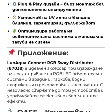
Plug & Play дизайн – бърз монтаж без
допълнителни инструменти
Устойчив на UV лъчи и външни
влияния, гарантиращ дълъг живот
Оптимизира работа на
осветителната система с минимални
загуби на сигнал
Приложение:
LunAqua Connect RGB 3way Distributor
(87038)
е идеален аксесоар при изграждане
или разширяване на RGB LED осветителни
системи в градини, паркове, водни
съоръжения и декоративни инсталации. С
него лесно свържете до три устройства и
управлявайте ефективно светлинните
ефекти.
OASE – Качество и