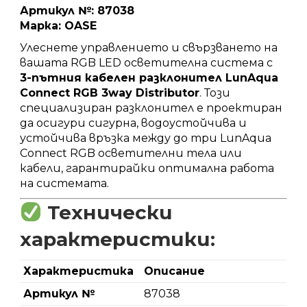
Артикул №: 87038
Марка: OASE
Улеснете управлението и свързването на
вашата RGB LED осветителна система с
3-пътния кабелен разклонител LunAqua
Connect RGB 3way Distributor
. Този
специализиран разклонител е проектиран
да осигури сигурна, водоустойчива и
устойчива връзка между до три LunAqua
Connect RGB осветителни тела или
кабели, гарантирайки оптимална работа
на системата.
Технически
характеристики:
Характеристика
Описание
Артикул №
87038