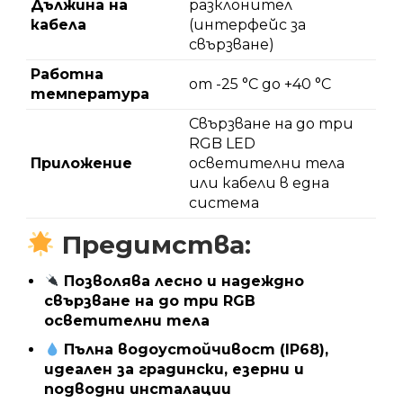
Дължина на
разклонител
кабела
(интерфейс за
свързване)
Работна
от -25 °C до +40 °C
температура
Свързване на до три
RGB LED
Приложение
осветителни тела
или кабели в една
система
Предимства:
Позволява лесно и надеждно
свързване на до три RGB
осветителни тела
Пълна водоустойчивост (IP68),
идеален за градински, езерни и
подводни инсталации