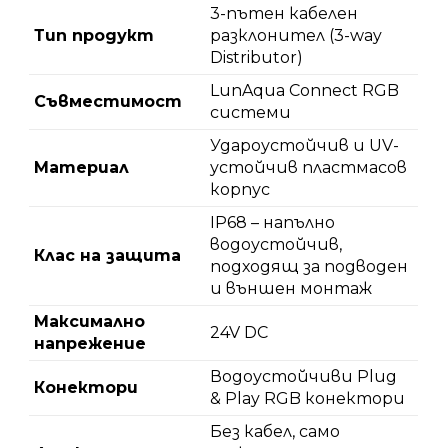
3-пътен кабелен
Тип продукт
разклонител (3-way
Distributor)
LunAqua Connect RGB
Съвместимост
системи
Удароустойчив и UV-
Материал
устойчив пластмасов
корпус
IP68 – напълно
водоустойчив,
Клас на защита
подходящ за подводен
и външен монтаж
Максимално
24V DC
напрежение
Водоустойчиви Plug
Конектори
& Play RGB конектори
Без кабел, само