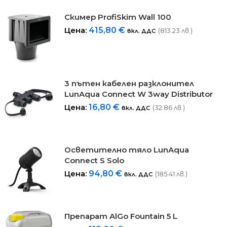
Скимер ProfiSkim Wall 100
Цена:
415,80
€
(813.23 лв.)
вкл. ДДС
3 пътен кабелен разклонител
LunAqua Connect W 3way Distributor​
Цена:
16,80
€
(32.86 лв.)
вкл. ДДС
Осветително тяло LunAqua
Connect S Solo
Цена:
94,80
€
(185.41 лв.)
вкл. ДДС
Препарат AlGo Fountain 5 L