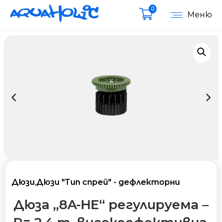
0
Меню
Дюзи
,
Дюзи "Тип спрей" - дефлекторни
Дюза „8A-HE“ регулируема –