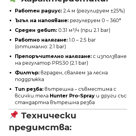
Работен радиус:
2.4 м (регулируем ±25%)
Ъгъл на напояване:
регулеруем 0 – 360°
Среден дебит:
0.31 м³/ч (при 2.1 bar)
Работно налягане:
1.0 – 2.5 bar
(оптимално: 2.1 bar)
Препоръчително налягане:
с използване
на регулатор PRS30 (2.1 bar)
Филтър:
вграден, сваляем за лесна
поддръжка
Тип резба:
вътрешна – съвместима с
всички тела
Hunter Pro-Spray
и други със
стандартна вътрешна резба
Технически
предимства: