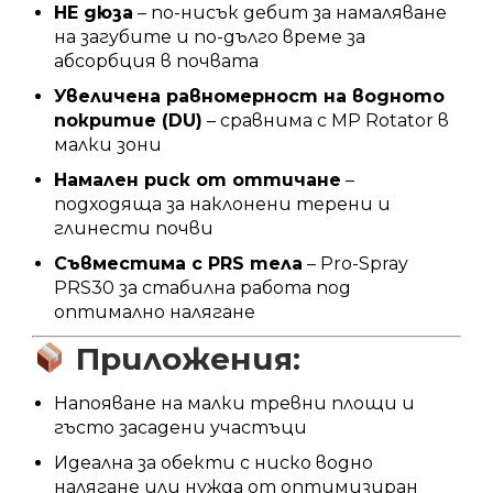
HE дюза
– по-нисък дебит за намаляване
на загубите и по-дълго време за
абсорбция в почвата
Увеличена равномерност на водното
покритие (DU)
– сравнима с MP Rotator в
малки зони
Намален риск от оттичане
–
подходяща за наклонени терени и
глинести почви
Съвместима с PRS тела
– Pro-Spray
PRS30 за стабилна работа под
оптимално налягане
Приложения:
Напояване на малки тревни площи и
гъсто засадени участъци
Идеална за обекти с ниско водно
налягане или нужда от оптимизиран