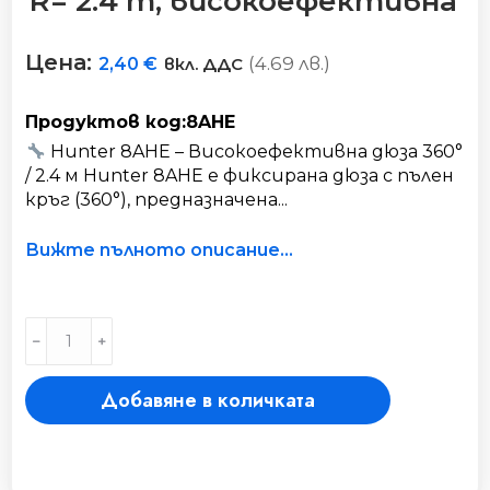
R= 2.4 m, високоефективна
Цена:
(4.69 лв.)
2,40
€
вкл. ДДС
Продуктов код:8AHE
Hunter 8AHE – Високоефективна дюза 360°
/ 2.4 м Hunter 8AHE е фиксирана дюза с пълен
кръг (360°), предназначена...
Вижте пълното описание...
Дюза
﹣
﹢
"8A-
HE"
Добавяне в количката
регулируема
-
R=
2.4