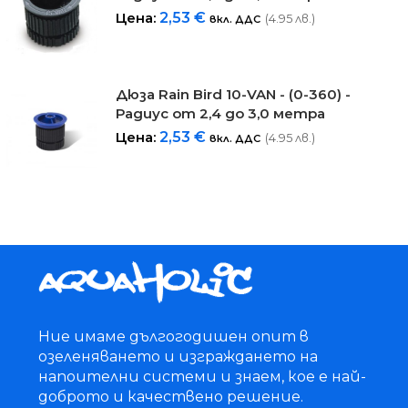
Цена:
2,53
€
(4.95 лв.)
вкл. ДДС
Дюза Rain Bird 10-VAN - (0-360) -
Радиус от 2,4 до 3,0 метра
Цена:
2,53
€
(4.95 лв.)
вкл. ДДС
Ние имаме дългогодишен опит в
озеленяването и изграждането на
напоителни системи и знаем, кое е най-
доброто и качествено решение.