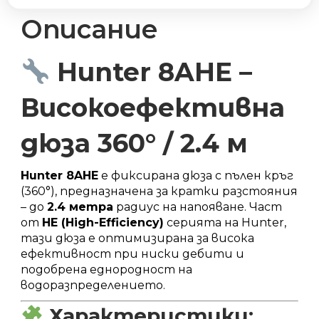
m,
високоефективна
Описание
количество
Hunter 8AHE –
Високоефективна
дюза 360° / 2.4 м
Hunter 8AHE
е фиксирана дюза с пълен кръг
(360°), предназначена за кратки разстояния
– до
2.4 метра
радиус на напояване. Част
от
HE (High-Efficiency)
серията на Hunter,
тази дюза е оптимизирана за висока
ефективност при ниски дебити и
подобрена еднородност на
водоразпределението.
Характеристики: