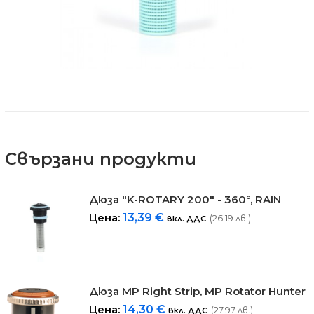
Свързани продукти
Дюза "K-ROTARY 200" - 360°, RAIN
Цена:
13,39
€
(26.19 лв.)
вкл. ДДС
Дюза MP Right Strip, MP Rotator Hunter
Цена:
14,30
€
(27.97 лв.)
вкл. ДДС