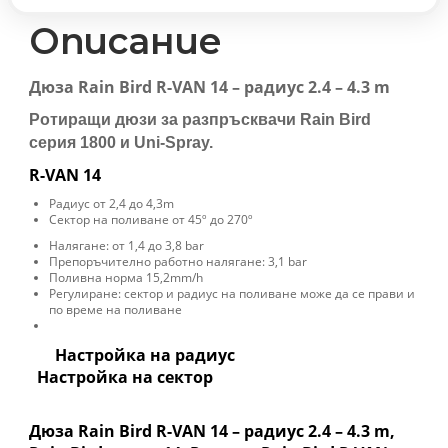
-
4.3
Описание
m
(45º~270º)
Дюза Rain Bird R-VAN 14 – радиус 2.4 – 4.3 m
Rain
Bird
Ротиращи дюзи за разпръсквачи Rain Bird
количество
серия 1800 и Uni-Spray.
R-VAN 14
Радиус от 2,4 до 4,3m
Сектор на поливане от 45º до 270º
Налягане: от 1,4 до 3,8 bar
Препоръчително работно налягане: 3,1 bar
Поливна норма 15,2mm/h
Регулиране: сектор и радиус на поливане може да се прави и
по време на поливане
Настройка на радиус
Настройка на сектор
Дюза Rain Bird R-VAN 14 – радиус 2.4 – 4.3 m,