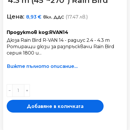
4.3 m (45º~270º) Rain Bird
Цена:
(17.47 лв.)
8,93
€
вкл. ДДС
Продуктов код:RVAN14
Дюза Rain Bird R-VAN 14 - радиус 2.4 - 4.3 m
Ротиращи дюзи за разпръсквачи Rain Bird
серия 1800 и...
Вижте пълното описание...
Дюза
﹣
﹢
R-
VAN
Добавяне в количката
14
-
радиус
2.4