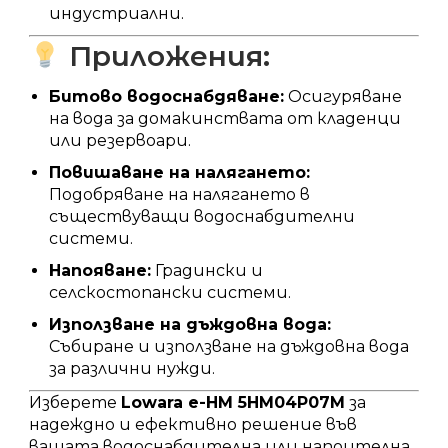
индустриални.
Приложения:
Битово водоснабдяване:
Осигуряване
на вода за домакинствата от кладенци
или резервоари.
Повишаване на налягането:
Подобряване на налягането в
съществуващи водоснабдителни
системи.
Напояване:
Градински и
селскостопански системи.
Използване на дъждовна вода:
Събиране и използване на дъждовна вода
за различни нужди.
Изберете
Lowara e-HM 5HM04P07M
за
надеждно и ефективно решение във
вашата водоснабдителна или напоителна