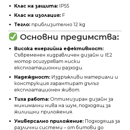
Клас на защита:
IP55
Клас на изолация:
F
Тегло:
приблизително 12 kg
Основни предимства:
Висока енергийна ефективност:
Съвременен хидравличен дизайн и IE2
мотор осигуряват ниски
експлоатационни разходи.
Надеждност:
Издръжливи материали и
конструкция гарантират дълъг
експлоатационен живот.
Тиха работа:
Оптимизиран дизайн за
минимални нива на шум, подходящ за
жилищни приложения.
Универсално приложение:
Подходяща за
различни системи – от битови до