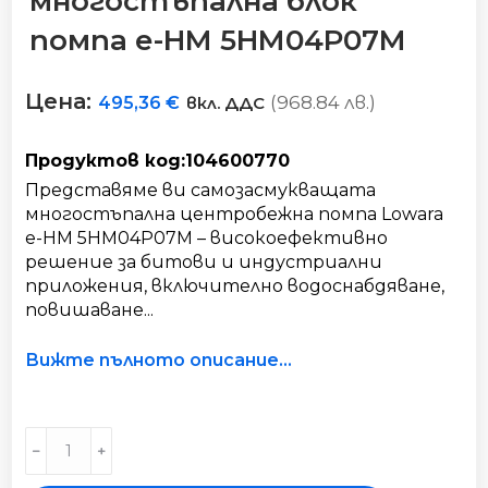
многостъпална блок
помпa е-HM 5HM04P07M
Цена:
(968.84 лв.)
495,36
€
вкл. ДДС
Продуктов код:104600770
Представяме ви самозасмукващата
многостъпална центробежна помпа Lowara
e-HM 5HM04P07M – високоефективно
решение за битови и индустриални
приложения, включително водоснабдяване,
повишаване...
Вижте пълното описание...
Хоризонталнa
﹣
﹢
многостъпална
блок