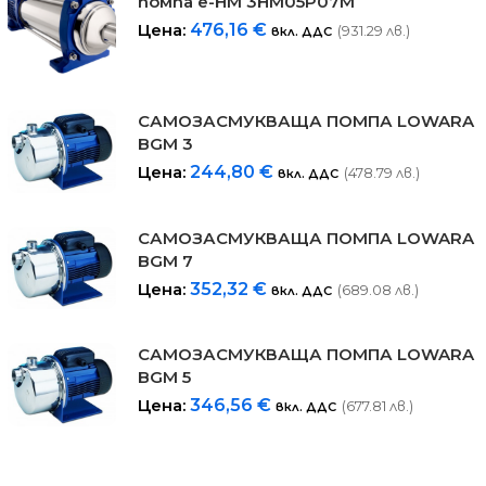
помпa е-HM 3HM05P07M
Цена:
476,16
€
(931.29 лв.)
вкл. ДДС
САМОЗАСМУКВАЩА ПОМПА LOWARA
BGM 3
Цена:
244,80
€
(478.79 лв.)
вкл. ДДС
САМОЗАСМУКВАЩА ПОМПА LOWARA
BGM 7
Цена:
352,32
€
(689.08 лв.)
вкл. ДДС
САМОЗАСМУКВАЩА ПОМПА LOWARA
BGM 5
Цена:
346,56
€
(677.81 лв.)
вкл. ДДС