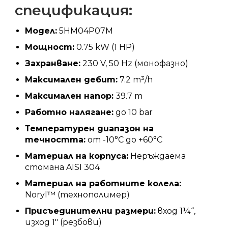
спецификация:
Модел:
5HM04P07M
Мощност:
0.75 kW (1 HP)
Захранване:
230 V, 50 Hz (монофазно)
Максимален дебит:
7.2 m³/h
Максимален напор:
39.7 m
Работно налягане:
до 10 bar
Температурен диапазон на
течността:
от -10°C до +60°C
Материал на корпуса:
Неръждаема
стомана AISI 304
Материал на работните колела:
Noryl™ (технополимер)
Присъединителни размери:
вход 1¼“,
изход 1″ (резбови)