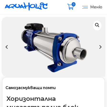
0
Меню
Самозасмукващи помпи
Хоризонталнa