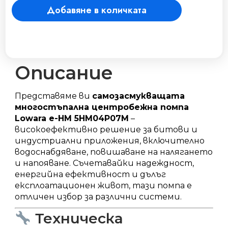
Добавяне в количката
помпa
е-
HM
5HM04P07M
количество
Описание
Представяме ви
самозасмукващата
многостъпална центробежна помпа
Lowara e-HM 5HM04P07M
–
високоефективно решение за битови и
индустриални приложения, включително
водоснабдяване, повишаване на налягането
и напояване.
Съчетавайки надеждност,
енергийна ефективност и дълъг
експлоатационен живот, тази помпа е
отличен избор за различни системи.
Техническа