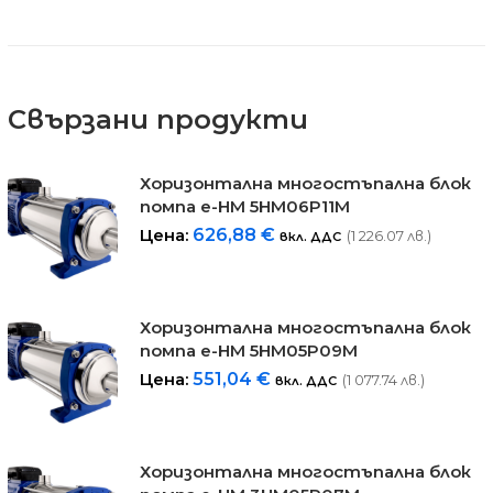
Свързани продукти
Хоризонталнa многостъпална блок
помпa е-HM 5HM06P11M
Цена:
626,88
€
(1 226.07 лв.)
вкл. ДДС
Хоризонталнa многостъпална блок
помпa е-HM 5HM05P09M
Цена:
551,04
€
(1 077.74 лв.)
вкл. ДДС
Хоризонталнa многостъпална блок