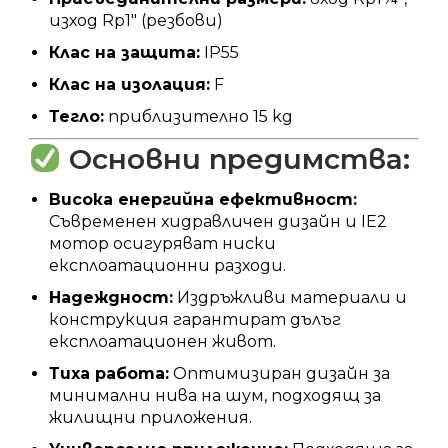
изход Rp1″ (резбови)
Клас на защита:
IP55
Клас на изолация:
F
Тегло:
приблизително 15 kg
Основни предимства:
Висока енергийна ефективност:
Съвременен хидравличен дизайн и IE2
мотор осигуряват ниски
експлоатационни разходи.
Надеждност:
Издръжливи материали и
конструкция гарантират дълъг
експлоатационен живот.
Тиха работа:
Оптимизиран дизайн за
минимални нива на шум, подходящ за
жилищни приложения.