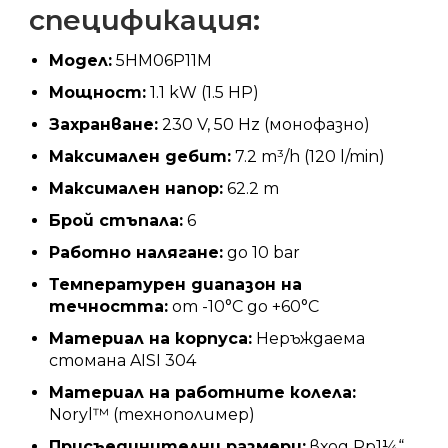
спецификация:
Модел:
5HM06P11M
Мощност:
1.1 kW (1.5 HP)
Захранване:
230 V, 50 Hz (монофазно)
Максимален дебит:
7.2 m³/h (120 l/min)
Максимален напор:
62.2 m
Брой стъпала:
6
Работно налягане:
до 10 bar
Температурен диапазон на
течността:
от -10°C до +60°C
Материал на корпуса:
Неръждаема
стомана AISI 304
Материал на работните колела:
Noryl™ (технополимер)
Присъединителни размери:
вход Rp1¼“,