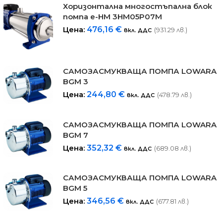
Хоризонталнa многостъпална блок
помпa е-HM 3HM05P07M
Цена:
476,16
€
(931.29 лв.)
вкл. ДДС
САМОЗАСМУКВАЩА ПОМПА LOWARA
BGM 3
Цена:
244,80
€
(478.79 лв.)
вкл. ДДС
САМОЗАСМУКВАЩА ПОМПА LOWARA
BGM 7
Цена:
352,32
€
(689.08 лв.)
вкл. ДДС
САМОЗАСМУКВАЩА ПОМПА LOWARA
BGM 5
Цена:
346,56
€
(677.81 лв.)
вкл. ДДС