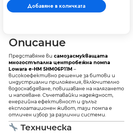
Добавяне в количката
помпa
е-
HM
5HM06P11M
количество
Описание
Представяме ви
самозасмукващата
многостъпална центробежна помпа
Lowara e-HM 5HM06P11M
–
високоефективно решение за битови и
индустриални приложения, включително
водоснабдяване, повишаване на налягането
и напояване.
Съчетавайки надеждност,
енергийна ефективност и дълъг
експлоатационен живот, тази помпа е
отличен избор за различни системи.
Техническа