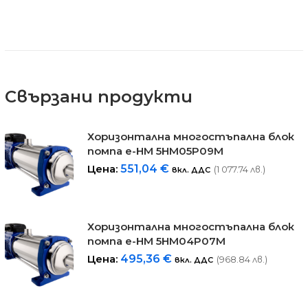
Свързани продукти
Хоризонталнa многостъпална блок
помпa е-HM 5HM05P09M
Цена:
551,04
€
(1 077.74 лв.)
вкл. ДДС
Хоризонталнa многостъпална блок
помпa е-HM 5HM04P07M
Цена:
495,36
€
(968.84 лв.)
вкл. ДДС