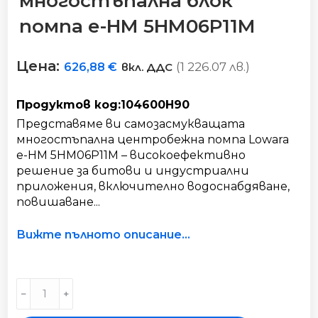
многостъпална блок
помпa е-HM 5HM06P11M
Цена:
(1 226.07 лв.)
626,88
€
вкл. ДДС
Продуктов код:104600H90
Представяме ви самозасмукващата
многостъпална центробежна помпа Lowara
e-HM 5HM06P11M – високоефективно
решение за битови и индустриални
приложения, включително водоснабдяване,
повишаване...
Вижте пълното описание...
Хоризонталнa
﹣
﹢
многостъпална
блок