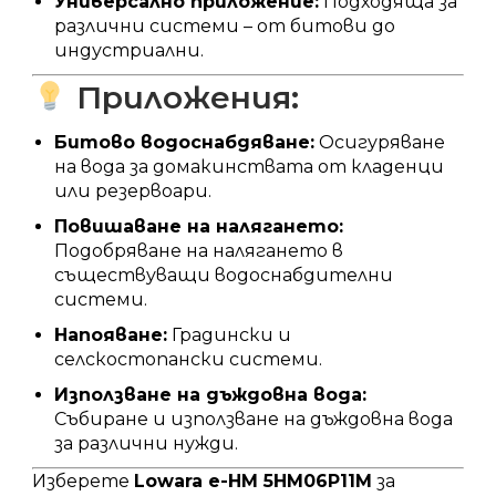
Универсално приложение:
Подходяща за
различни системи – от битови до
индустриални.
Приложения:
Битово водоснабдяване:
Осигуряване
на вода за домакинствата от кладенци
или резервоари.
Повишаване на налягането:
Подобряване на налягането в
съществуващи водоснабдителни
системи.
Напояване:
Градински и
селскостопански системи.
Използване на дъждовна вода:
Събиране и използване на дъждовна вода
за различни нужди.
Изберете
Lowara e-HM 5HM06P11M
за