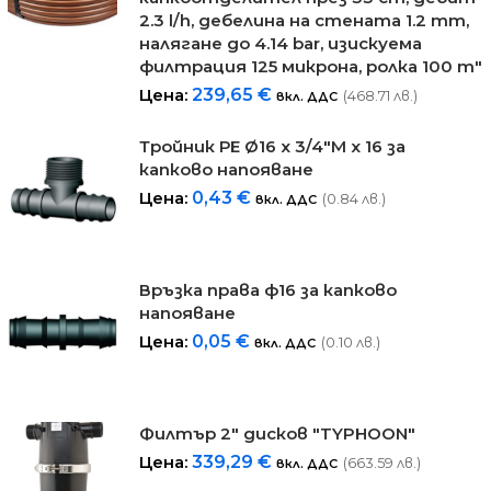
2.3 l/h, дебелина на стената 1.2 mm,
налягане до 4.14 bar, изискуема
филтрация 125 микрона, ролка 100 m"
Цена:
239,65
€
(468.71 лв.)
вкл. ДДС
Тройник РЕ Ø16 x 3/4"М x 16 за
капково напояване
Цена:
0,43
€
(0.84 лв.)
вкл. ДДС
Връзка права ф16 за капково
напояване
Цена:
0,05
€
(0.10 лв.)
вкл. ДДС
Филтър 2" дисков "TYPHOON"
Цена:
339,29
€
(663.59 лв.)
вкл. ДДС