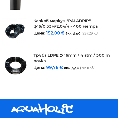
Капков маркуч "PALADRIP"
ф16/0,33м/2,0л/ч - 400 метра
Цена:
152,00
€
(297.29 лв.)
вкл. ДДС
Тръба LDPE Ø 16mm / 4 atm./ 300 m
ролка
Цена:
99,76
€
(195.11 лв.)
вкл. ДДС