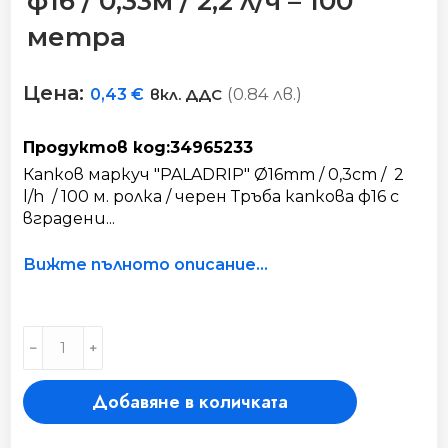
ф16 / 0,33м / 2,2 л/ч – 100
метра
Цена:
(0.84 лв.)
0,43
€
вкл. ДДС
Продуктов код:34965233
Капков маркуч "PALADRIP" Ø16mm / 0,3cm / 2
l/h / 100 м. ролка / черен Тръба капкова ф16 с
вградени...
Вижте пълното описание...
Капков
﹣
﹢
маркуч
"PALADRIP"
Добавяне в количката
ф16
/
0,33м