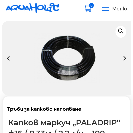
0
Меню
Тръби за капково напояване
Капков маркуч „PALADRIP“