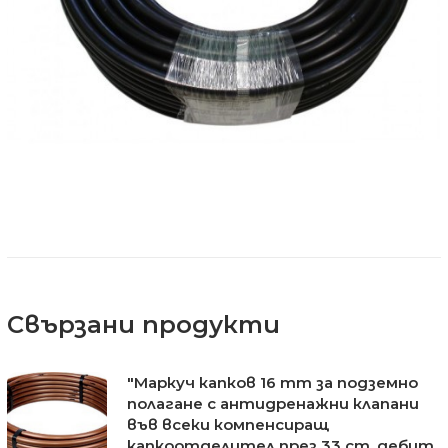
Свързани продукти
"Маркуч капков 16 mm за подземно
полагане с антидренажни клапани
във всеки компенсиращ
капкоотделител през 33 сm, дебит