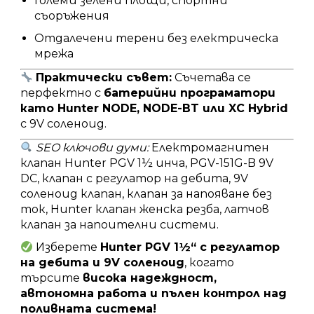
Големи зелени площи, спортни
съоръжения
Отдалечени терени без електрическа
мрежа
Практически съвет:
Съчетава се
перфектно с
батерийни програматори
като Hunter NODE, NODE-BT или XC Hybrid
с 9V соленоид.
SEO ключови думи:
Електромагнитен
клапан Hunter PGV 1½ инча, PGV-151G-B 9V
DC, клапан с регулатор на дебита, 9V
соленоид клапан, клапан за напояване без
ток, Hunter клапан женска резба, латчов
клапан за напоителни системи.
Изберете
Hunter PGV 1½“ с регулатор
на дебита и 9V соленоид
, когато
търсите
висока надеждност,
автономна работа и пълен контрол над
поливната система!