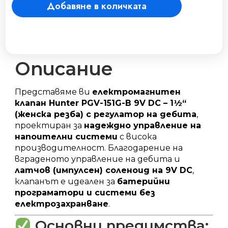
Добавяне в количката
1
1/2
"Ж/
с
рег.на
дебита
Описание
със
соленоид
Представяме ви
електромагнитен
на
клапан Hunter PGV-151G-B 9V DC – 1½“
9V
(женска резба) с регулатор на дебита
,
/
проектиран за
надеждно управление на
DC
напоителни системи
с висока
количество
производителност. Благодарение на
вграденото управление на дебита и
латчов (импулсен) соленоид на 9V DC
,
клапанът е идеален за
батерийни
програматори и системи без
електрозахранване
.
Основни предимства: