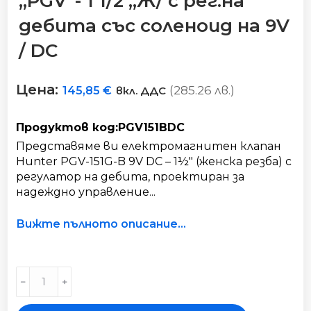
„PGV“- 1 1/2 „Ж/ с рег.на
дебита със соленоид на 9V
/ DC
Цена:
(285.26 лв.)
145,85
€
вкл. ДДС
Продуктов код:PGV151BDC
Представяме ви електромагнитен клапан
Hunter PGV-151G-B 9V DC – 1½" (женска резба) с
регулатор на дебита, проектиран за
надеждно управление...
Вижте пълното описание...
Клапан
﹣
﹢
електромагнитен
"PGV"-