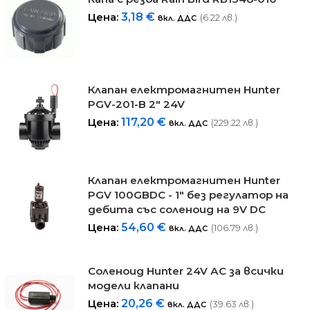
Цена:
3,18
€
(6.22 лв.)
вкл. ДДС
Клапан електромагнитен Hunter
PGV-201-B 2" 24V
Цена:
117,20
€
(229.22 лв.)
вкл. ДДС
Клапан електромагнитен Hunter
PGV 100GBDC - 1" без регулатор на
дебита със соленоид на 9V DC
Цена:
54,60
€
(106.79 лв.)
вкл. ДДС
Соленоид Hunter 24V АC за всички
модели клапани
Цена:
20,26
€
(39.63 лв.)
вкл. ДДС