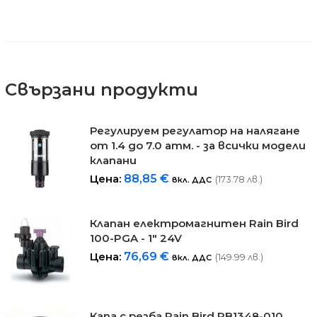
Свързани продукти
Регулируем регулатор на налягане
от 1.4 до 7.0 атм. - за всички модели
клапани
Цена:
88,85
€
(173.78 лв.)
вкл. ДДС
Клапан електромагнитен Rain Bird
100-PGA - 1" 24V
Цена:
76,69
€
(149.99 лв.)
вкл. ДДС
Капа с резба Rain Bird RB1348-010