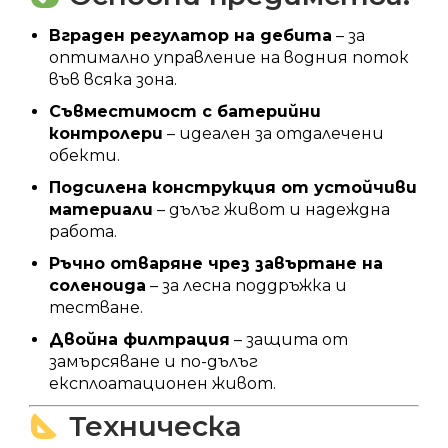
Вграден регулатор на дебита
– за
оптимално управление на водния поток
във всяка зона.
Съвместимост с батерийни
контролери
– идеален за отдалечени
обекти.
Подсилена конструкция от устойчиви
материали
– дълъг живот и надеждна
работа.
Ръчно отваряне чрез завъртане на
соленоида
– за лесна поддръжка и
тестване.
Двойна филтрация
– защита от
замърсяване и по-дълъг
експлоатационен живот.
Техническа