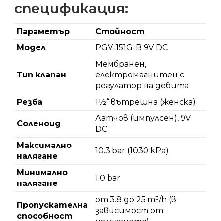
спецификация:
Параметър
Стойност
Модел
PGV-151G-B 9V DC
Мембранен,
Тип клапан
електромагнитен с
регулатор на дебита
Резба
1½“ вътрешна (женска)
Латчов (импулсен), 9V
Соленоид
DC
Максимално
10.3 bar (1030 kPa)
налягане
Минимално
1.0 bar
налягане
от 3.8 до 25 m³/h (в
Пропускателна
зависимост от
способност