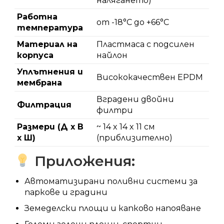
налягането)
Работна
от -18°C до +66°C
температура
Материал на
Пластмаса с подсилен
корпуса
найлон
Уплътнения и
Висококачествен EPDM
мембрана
Вградени двойни
Филтрация
филтри
Размери (Д x В
~ 14 x 14 x 11 см
x Ш)
(приблизително)
Приложения:
Автоматизирани поливни системи за
паркове и градини
Земеделски площи и капково напояване