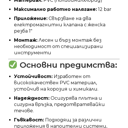
Материал:
PVC (поливинилхлорид)
Максимално работно налягане:
12 bar
Приложение:
Свързване на два
електромагнитни клапана с женска
резба 1″
Монтаж:
Лесен и бърз монтаж без
необходимост от специализирани
инструменти
Основни предимства:
Устойчивост:
Изработен от
висококачествен PVC материал,
устойчив на корозия и химикали.
Надеждност:
Осигурява плътна и
сигурна връзка, предотвратявайки
течове.
Гъвкавост:
Подходящ за различни
приложения в напоителни системи,