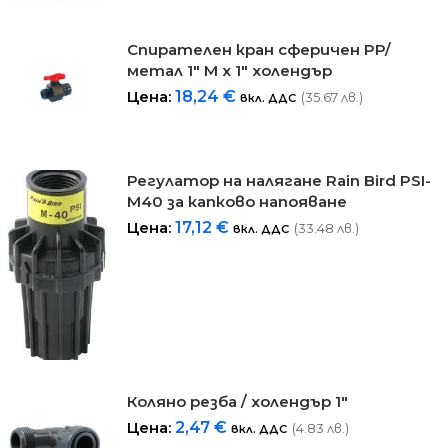
Спирателен кран сферичен PP/
метал 1" М х 1" холендър
Цена:
18,24
€
(35.67 лв.)
вкл. ДДС
Регулатор на налягане Rain Bird PSI-
M40 за капково напояване
Цена:
17,12
€
(33.48 лв.)
вкл. ДДС
Коляно резба / холендър 1"
Цена:
2,47
€
(4.83 лв.)
вкл. ДДС