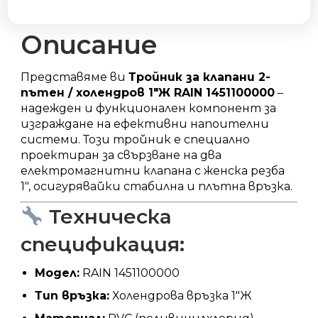
холендров
1"Ж
количество
Описание
Представяме ви
Тройник за клапани 2-
пътен / холендров 1″Ж RAIN 1451100000
–
надежден и функционален компонент за
изграждане на ефективни напоителни
системи.
Този тройник е специално
проектиран за свързване на два
електромагнитни клапана с женска резба
1″, осигурявайки стабилна и плътна връзка.
Техническа
спецификация:
Модел:
RAIN 1451100000
Тип връзка:
Холендрова връзка 1″Ж