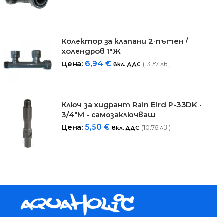
Колектор за клапани 2-пътен /
холендров 1"Ж
Цена:
6,94
€
(13.57 лв.)
вкл. ДДС
Ключ за хидрант Rain Bird P-33DK -
3/4"М - самозаключващ
Цена:
5,50
€
(10.76 лв.)
вкл. ДДС