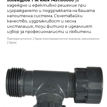
холендров 1″Ж RAIN 1451100000
за
надеждно и ефективно решение при
изграждането и поддръжката на вашата
напоителна система. Съчетавайки
качество, издръжливост и лесна
инсталация, този фитинг е идеалният
избор за професионалисти и любители.​
Препоръчително: 2 броя електромагнитни клапана; максимално
2 броя;