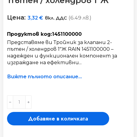
пътен / холендров 1″Ж
Цена:
(6.49 лв.)
3,32
€
вкл. ДДС
Продуктов код:1451100000
Представяме ви Тройник за клапани 2-
пътен / холендров 1"Ж RAIN 1451100000 –
надежден и функционален компонент за
изграждане на ефективни...
Вижте пълното описание...
Тройник
﹣
﹢
за
клапани
Добавяне в количката
2-
пътен
/