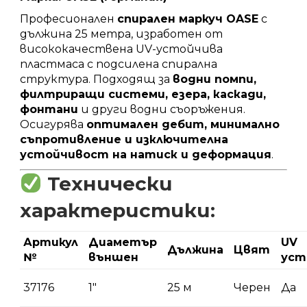
Професионален
спирален маркуч OASE
с
дължина 25 метра, изработен от
висококачествена UV-устойчива
пластмаса с подсилена спирална
структура. Подходящ за
водни помпи,
филтриращи системи, езера, каскади,
фонтани
и други водни съоръжения.
Осигурява
оптимален дебит, минимално
съпротивление и изключителна
устойчивост на натиск и деформация
.
Технически
характеристики:
Артикул
Диаметър
UV
Дължина
Цвят
№
външен
уст
37176
1″
25 м
Черен
Да