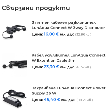
Свързани продукти
3 пътен кабелен разклонител
LunAqua Connect W 3way Distributor​
Цена:
16,80
€
(32.86 лв.)
вкл. ДДС
Кабел удължител LunAqua Connect
W Extention Cable 5 m
Цена:
23,30
€
(45.57 лв.)
вкл. ДДС
Захранване LunAqua Connect Power
Supply 36 W
Цена:
45,40
€
(88.79 лв.)
вкл. ДДС