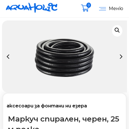
0
Меню
аксесоари за фонтани ни езера
Маркуч спирален, черен, 25