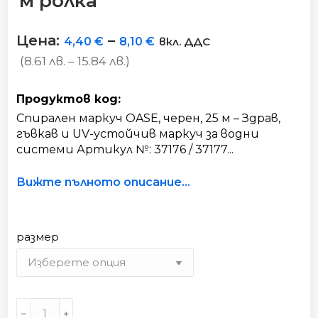
м ролка
Цена:
–
4,40
€
8,10
€
вкл. ДДС
(8.61 лв. – 15.84 лв.)
Продуктов код:
Спирален маркуч OASE, черен, 25 м – Здрав,
гъвкав и UV-устойчив маркуч за водни
системи Артикул №: 37176 / 37177...
Вижте пълното описание...
размер
Маркуч
﹣
﹢