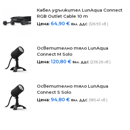
Кабел удължител LunAqua Connect
RGB Outlet Cable 10 m
Цена:
64,90
€
(126.93 лв.)
вкл. ДДС
Осветително тяло LunAqua
Connect M Solo
Цена:
120,80
€
(236.26 лв.)
вкл. ДДС
Осветително тяло LunAqua
Connect S Solo
Цена:
94,80
€
(185.41 лв.)
вкл. ДДС