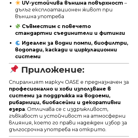
UV-устойчива външна повърхност
–
дълъг експлоатационен живот при
външна употреба
Съвместим с повечето
стандартни съединители и фитинги
Идеален за водни помпи, биофилтри,
водопади, каскади и циркулационни
системи
Приложение:
Спиралният маркуч OASE е предназначен за
професионално и хоби използване в
системи за поддръжка на водоеми,
рибарници, биобасейни и декоративни
езера
. Отличава се с издръжливост,
гъвкавост и устойчивост на атмосферни
влияния, което го прави надежден избор за
дългосрочна употреба на открито.