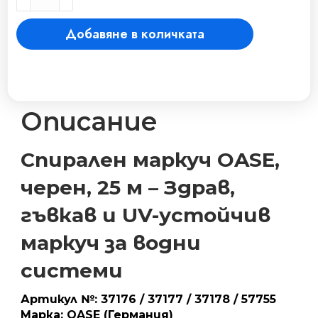
спирален,
черен,
Добавяне в количката
25
м
ролка
количество
Описание
Спирален маркуч OASE,
черен, 25 м – Здрав,
гъвкав и UV-устойчив
маркуч за водни
системи
Артикул №: 37176 / 37177 / 37178 / 57755
Марка: OASE (Германия)