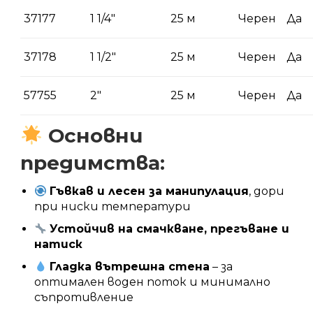
37177
1 1/4″
25 м
Черен
Да
37178
1 1/2″
25 м
Черен
Да
57755
2″
25 м
Черен
Да
Основни
предимства:
Гъвкав и лесен за манипулация
, дори
при ниски температури
Устойчив на смачкване, прегъване и
натиск
Гладка вътрешна стена
– за
оптимален воден поток и минимално
съпротивление