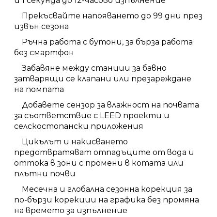
и 1 секунда до 12-часово изпълнение
Прекъсвайте напояването до 99 дни през
извън сезона
Ръчна работа с бутони, за бърза работа
без смартфон
Забавяне между станции за бавно
затварящи се клапани или презареждане
на помпата
Добавете сензор за влажност на почвата
за съответствие с LEED проекти и
селскостопански приложения
Цикълът и накисването
предотвратяват отпадъците от вода и
оттока в зони с промени в котата или
плътни почви
Месечна и глобална сезонна корекция за
по-бързи корекции на графика без промяна
на времето за изпълнение