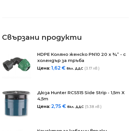
Свързани продукти
HDPE Коляно женско PN10 20 x ¾” - с
холендър за тръба
Цена:
1,62
€
(3.17 лв.)
вкл. ДДС
Дюза Hunter RCS515 Side Strip - 1,5m X
4,5m
Цена:
2,75
€
(5.38 лв.)
вкл. ДДС
Конектор за кабелни връзки