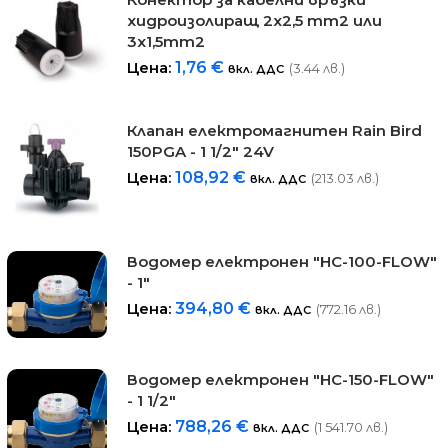
хидроизолиращ 2x2,5 mm2 или
3x1,5mm2
Цена:
1,76
€
(3.44 лв.)
вкл. ДДС
Клапан електромагнитен Rain Bird
150PGA - 1 1/2" 24V
Цена:
108,92
€
(213.03 лв.)
вкл. ДДС
Водомер електронен "HC-100-FLOW"
- 1"
Цена:
394,80
€
(772.16 лв.)
вкл. ДДС
Водомер електронен "HC-150-FLOW"
- 1 1/2"
Цена:
788,26
€
(1 541.70 лв.)
вкл. ДДС