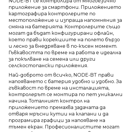
NODE-BT се контролира от многоезично
приложение за смартфони. Приложението
картографира контролерите по
местоположение и изпраща напомняния за
смяна на батерията. Контролерите също
могат да бъдат конфигурирани офлайн,
което прави корекциите на полето бързо
и лесно за внедряване в по-късен момент.
Гъвкавостта по време на работа е идеална
за покълване на семена или други
селскостопански приложения.
Най-доброто от всичко, NODE-BT прави
напояването с батерия удобно и удобно. За
гъвкавост по време на инсталацията,
контролерът се монтира по пет уникални
начина. Тоталният контрол на
приложението премахва задачата да
отваря мръсни кутии на клапани и да
програмира графици за напояване на
тъмен екран. Професионалистите могат