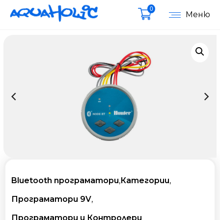
0
Меню
Bluetooth програматори
,
Категории
,
Програматори 9V
,
Програматори и Контролери