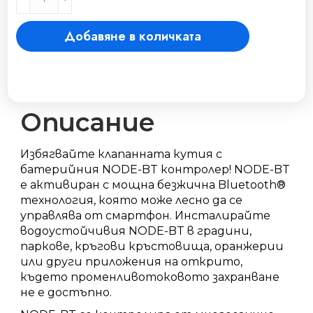
"NODE"
4
Добавяне в количката
станции,
BLUETOOTH
комуникация
без
соленоид
количество
Описание
Избягвайте клапанната кутия с
батерийния NODE-BT контролер! NODE-BT
е активиран с мощна безжична Bluetooth®
технология, която може лесно да се
управлява от смартфон. Инсталирайте
водоустойчивия NODE-BT в градини,
паркове, кръгови кръстовища, оранжерии
или други приложения на открито,
където променливотоковото захранване
не е достъпно.