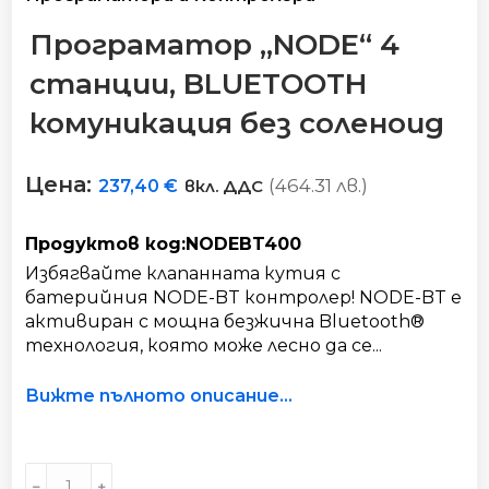
Програматор „NODE“ 4
станции, BLUETOOTH
комуникация без соленоид
Цена:
(464.31 лв.)
237,40
€
вкл. ДДС
Продуктов код:NODEBT400
Избягвайте клапанната кутия с
батерийния NODE-BT контролер! NODE-BT е
активиран с мощна безжична Bluetooth®
технология, която може лесно да се...
Вижте пълното описание...
Програматор
﹣
﹢