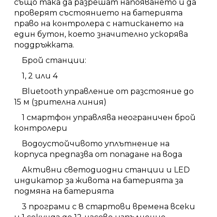
също така да разрешат напояването и да
проверят състоянието на батерията
право на контролера с натискането на
един бутон, което значително ускорява
поддръжката.
Брой станции:
1, 2 или 4
Bluetooth управление от разстояние до
15 м (зрителна линия)
1 смартфон управлява неограничен брой
контролери
Водоустойчивото уплътнение на
корпуса предпазва от попадане на вода
Активни светодиодни станции и LED
индикатор за живота на батерията за
подмяна на батерията
3 програми с 8 стартови времена всеки