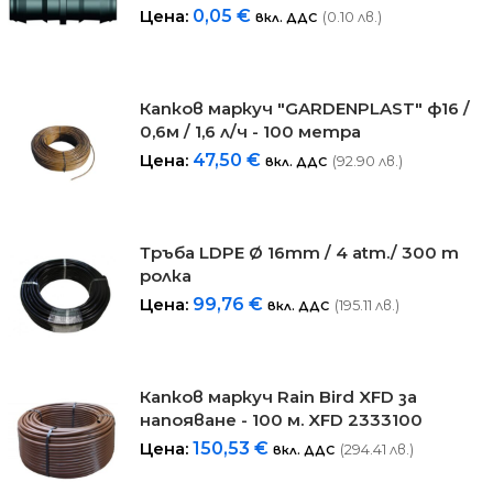
Цена:
0,05
€
(0.10 лв.)
вкл. ДДС
Капков маркуч "GARDENPLAST" ф16 /
0,6м / 1,6 л/ч - 100 метра
Цена:
47,50
€
(92.90 лв.)
вкл. ДДС
Тръба LDPE Ø 16mm / 4 atm./ 300 m
ролка
Цена:
99,76
€
(195.11 лв.)
вкл. ДДС
Капков маркуч Rain Bird XFD за
напояване - 100 м. XFD 2333100
Цена:
150,53
€
(294.41 лв.)
вкл. ДДС