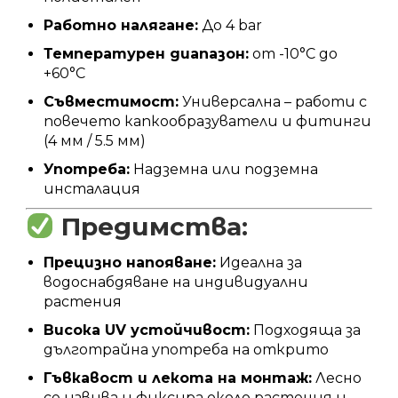
Работно налягане:
До 4 bar
Температурен диапазон:
от -10°C до
+60°C
Съвместимост:
Универсална – работи с
повечето капкообразуватели и фитинги
(4 мм / 5.5 мм)
Употреба:
Надземна или подземна
инсталация
Предимства:
Прецизно напояване:
Идеална за
водоснабдяване на индивидуални
растения
Висока UV устойчивост:
Подходяща за
дълготрайна употреба на открито
Гъвкавост и лекота на монтаж:
Лесно
се извива и фиксира около растения и