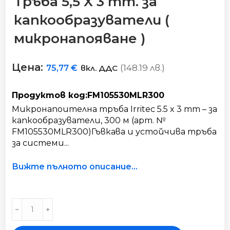
Тръба 5,5 X 3 mm. за
капкообразуватели (
микронапояване )
Цена:
(148.19 лв.)
75,77
€
вкл. ДДС
Продуктов код:FM105530MLR300
Микронапоителна тръба Irritec 5.5 x 3 mm – за
капкообразуватели, 300 м (арт. №
FM105530MLR300)Гъвкава и устойчива тръба
за системи...
Вижте пълното описание...
Тръба
﹣
﹢
5,5
X