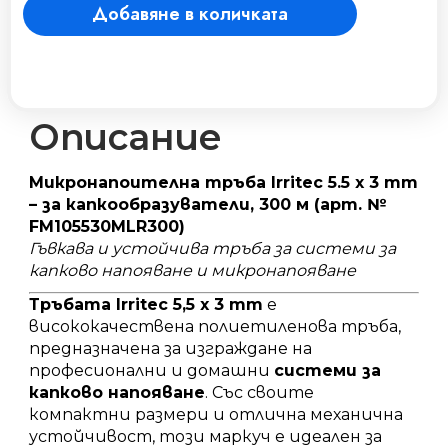
Добавяне в количката
3
mm.
за
капкообразуватели
(
микронапояване
Описание
)
количество
Микронапоителна тръба Irritec 5.5 x 3 mm
– за капкообразуватели, 300 м (арт. №
FM105530MLR300)
Гъвкава и устойчива тръба за системи за
капково напояване и микронапояване
Тръбата Irritec 5,5 x 3 mm
е
висококачествена полиетиленова тръба,
предназначена за изграждане на
професионални и домашни
системи за
капково напояване
. Със своите
компактни размери и отлична механична
устойчивост, този маркуч е идеален за