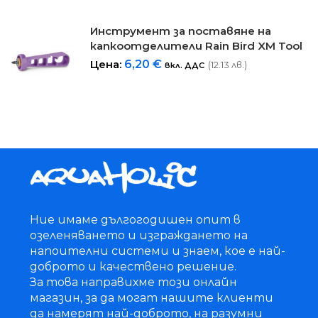
Инструмент за поставяне на
капкоотделители Rain Bird XM Tool
Цена:
6,20
€
(12.13 лв.)
вкл. ДДС
Ние имаме дългогодишен опит в
озеленяването и изграждането на
напоителни системи и знаем, кое е най-
доброто и качествено решение.
За това направихме този онлайн
магазин, за да могат нашите клиенти
да намерят най-доброто, на разумни