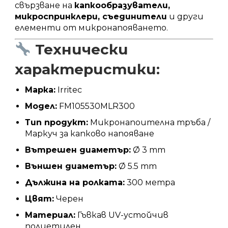
свързване на
капкообразуватели,
микроспринклери, съединители
и други
елементи от микронапояването.
Технически
характеристики:
Марка:
Irritec
Модел:
FM105530MLR300
Тип продукт:
Микронапоителна тръба /
Маркуч за капково напояване
Вътрешен диаметър:
Ø 3 mm
Външен диаметър:
Ø 5.5 mm
Дължина на ролката:
300 метра
Цвят:
Черен
Материал:
Гъвкав UV-устойчив
полиетилен