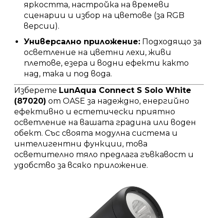
яркостта, настройка на времеви
сценарии и избор на цветове (за RGB
версии).
Универсално приложение:
Подходящо за
осветление на цветни лехи, живи
плетове, езера и водни ефекти както
над, така и под вода.
Изберете
LunAqua Connect S Solo White
(87020)
от OASE за надеждно, енергийно
ефективно и естетически приятно
осветление на вашата градина или воден
обект.
Със своята модулна система и
интелигентни функции, това
осветително тяло предлага гъвкавост и
удобство за всяко приложение.