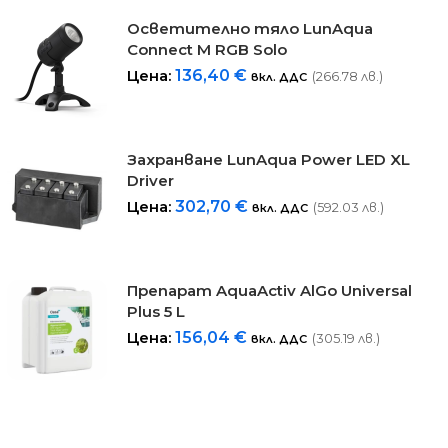
Осветително тяло LunAqua
Connect M RGB Solo
Цена:
136,40
€
(266.78 лв.)
вкл. ДДС
Захранване LunAqua Power LED XL
Driver
Цена:
302,70
€
(592.03 лв.)
вкл. ДДС
Препарат AquaActiv AlGo Universal
Plus 5 L
Цена:
156,04
€
(305.19 лв.)
вкл. ДДС