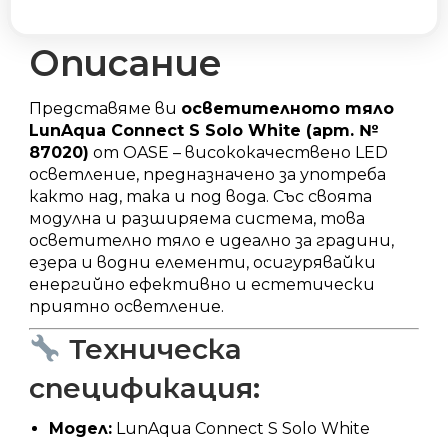
количество
Описание
Представяме ви
осветителното тяло
LunAqua Connect S Solo White (арт. №
87020)
от OASE – висококачествено LED
осветление, предназначено за употреба
както над, така и под вода.
Със своята
модулна и разширяема система, това
осветително тяло е идеално за градини,
езера и водни елементи, осигурявайки
енергийно ефективно и естетически
приятно осветление.
Техническа
спецификация:
Модел:
LunAqua Connect S Solo White