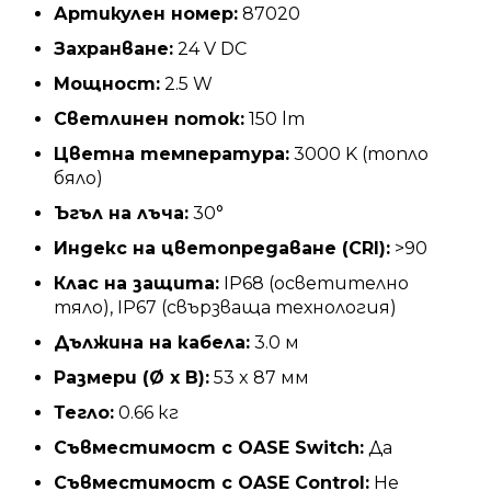
Артикулен номер:
87020
Захранване:
24 V DC
Мощност:
2.5 W
Светлинен поток:
150 lm
Цветна температура:
3000 K (топло
бяло)
Ъгъл на лъча:
30°
Индекс на цветопредаване (CRI):
>90
Клас на защита:
IP68 (осветително
тяло), IP67 (свързваща технология)
Дължина на кабела:
3.0 м
Размери (Ø x В):
53 x 87 мм
Тегло:
0.66 кг
Съвместимост с OASE Switch:
Да
Съвместимост с OASE Control:
Не